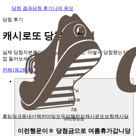
당첨 결과
당첨 후기
나의 응모
당첨 후기
캐시로또 당첨자 후기
실제 당첨자분들이 직접 남긴 후기예요. 어떻게 당첨됐는지 직
접 들어보세요.
전체
1등
2등
3등
🥈
여*
님
1235
회
2
등
홈
팀워크
동네산책
런마일
모두의챌린지
캐시로또
보험
캐시딜
20만원
당첨
이런행운이ㅎ 당첨금으로 여름휴가갑니당