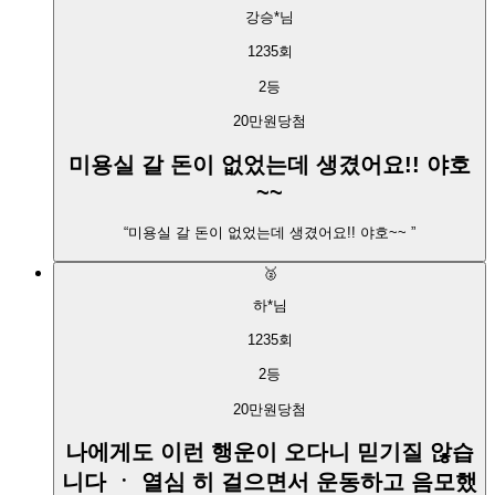
강승*
님
1235
회
2
등
20만원
당첨
미용실 갈 돈이 없었는데 생겼어요!! 야호
~~
“
미용실 갈 돈이 없었는데 생겼어요!! 야호~~
”
🥈
하*
님
1235
회
2
등
20만원
당첨
나에게도 이런 행운이 오다니 믿기질 않습
니다 ㆍ 열심 히 걸으면서 운동하고 음모했