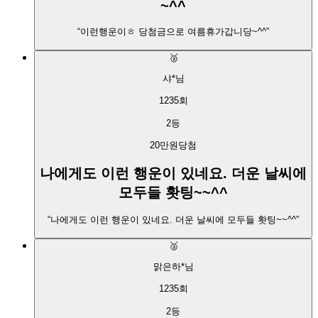
~^^
“
이런행운이ㅎ 당첨금으로 여름휴가갑니당~^^
”
🥈
샤*
님
1235
회
2
등
20만원
당첨
나에게도 이런 행운이 있네요. 더운 날씨에
모두들 홧팅~~^^
“
나에게도 이런 행운이 있네요. 더운 날씨에 모두들 홧팅~~^^
”
🥈
맑은하*
님
1235
회
2
등