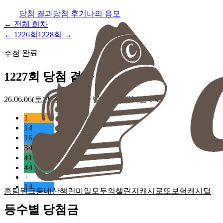
당첨 결과
당첨 후기
나의 응모
← 전체 회차
←
1226
회
1228
회 →
추첨 완료
1227
회 당첨 결과
26.06.06(토)
토요일 22:00 발표 · 동행복권 6/45
1
14
16
34
41
44
+
13
홈
팀워크
동네산책
런마일
모두의챌린지
캐시로또
보험
캐시딜
등수별 당첨금