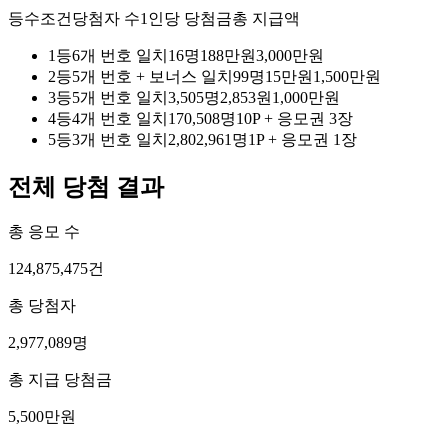
등수
조건
당첨자 수
1인당 당첨금
총 지급액
1
등
6개 번호 일치
16
명
188만원
3,000만원
2
등
5개 번호 + 보너스 일치
99
명
15만원
1,500만원
3
등
5개 번호 일치
3,505
명
2,853원
1,000만원
4
등
4개 번호 일치
170,508
명
10P
+
응모권 3장
5
등
3개 번호 일치
2,802,961
명
1P
+
응모권 1장
전체 당첨 결과
총 응모 수
124,875,475
건
총 당첨자
2,977,089
명
총 지급 당첨금
5,500만원