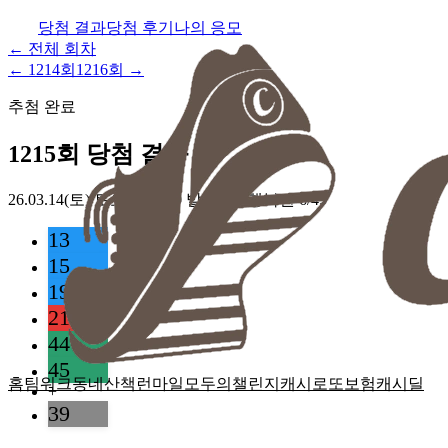
당첨 결과
당첨 후기
나의 응모
← 전체 회차
←
1214
회
1216
회 →
추첨 완료
1215
회 당첨 결과
26.03.14(토)
토요일 22:00 발표 · 동행복권 6/45
13
15
19
21
44
45
홈
팀워크
동네산책
런마일
모두의챌린지
캐시로또
보험
캐시딜
+
39