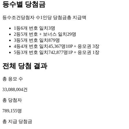
등수별 당첨금
등수
조건
당첨자 수
1인당 당첨금
총 지급액
1
등
6개 번호 일치
3
명
2
등
5개 번호 + 보너스 일치
29
명
3
등
5개 번호 일치
879
명
4
등
4개 번호 일치
45,367
명
10P
+
응모권 3장
5
등
3개 번호 일치
742,877
명
1P
+
응모권 1장
전체 당첨 결과
총 응모 수
33,088,004
건
총 당첨자
789,155
명
총 지급 당첨금