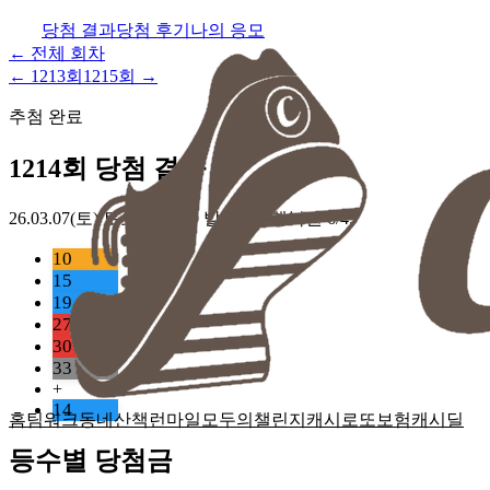
당첨 결과
당첨 후기
나의 응모
← 전체 회차
←
1213
회
1215
회 →
추첨 완료
1214
회 당첨 결과
26.03.07(토)
토요일 22:00 발표 · 동행복권 6/45
10
15
19
27
30
33
+
14
홈
팀워크
동네산책
런마일
모두의챌린지
캐시로또
보험
캐시딜
등수별 당첨금