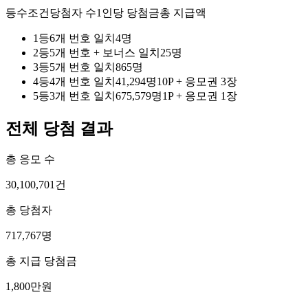
등수
조건
당첨자 수
1인당 당첨금
총 지급액
1
등
6개 번호 일치
4
명
2
등
5개 번호 + 보너스 일치
25
명
3
등
5개 번호 일치
865
명
4
등
4개 번호 일치
41,294
명
10P
+
응모권 3장
5
등
3개 번호 일치
675,579
명
1P
+
응모권 1장
전체 당첨 결과
총 응모 수
30,100,701
건
총 당첨자
717,767
명
총 지급 당첨금
1,800만원