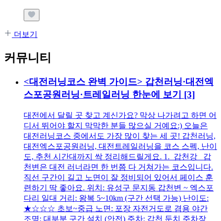
더보기
커뮤니티
<대전러닝코스 완벽 가이드> 갑천러닝·대전엑
스포공원러닝·트레일러닝 한눈에 보기
[3]
대전에서 달릴 곳 찾고 계신가요? 막상 나가려고 하면 어
디서 뛰어야 할지 막막한 분들 많으실 거예요:) 오늘은
대전러닝코스 중에서도 가장 많이 찾는 세 곳! 갑천러닝,
대전엑스포공원러닝, 대전트레일러닝을 코스 스펙, 난이
도, 추천 시간대까지 싹 정리해드릴게요. 1. 갑천강 갑
천변은 대전 러너라면 한 번쯤 다 거쳐가는 코스입니다.
직선 구간이 길고 노면이 잘 정비되어 있어서 페이스 훈
련하기 딱 좋아요. 위치: 유성구 문지동 갑천변 ~ 엑스포
다리 일대 거리: 왕복 5~10km (구간 선택 가능) 난이도:
★☆☆☆ 초보~중급 노면: 포장 자전거도로 겸용 야간
조명: 대부분 구간 설치 (안전) 주차: 갑천 둔치 주차장