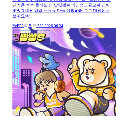
닌가용 ㅎㅎ 올해도 넘 맛있겠는 라인업... 귤모찌 진짜
맛있겠네요 엉엉 ㅠㅠㅠ 다들 신청하러 ㄱㄱ 대전에서
보아요^!^
YePPI
5
332
2026.06.24