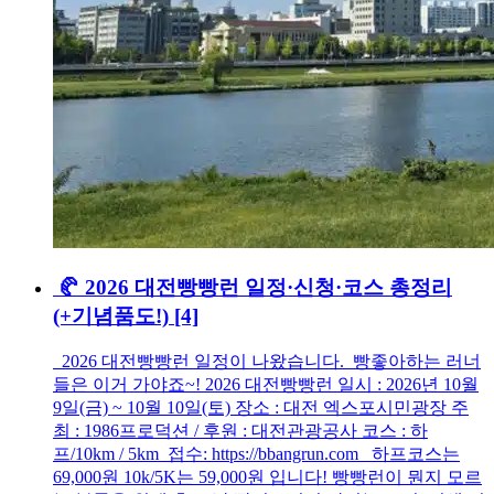
🥐 2026 대전빵빵런 일정·신청·코스 총정리
(+기념품도!)
[4]
2026 대전빵빵런 일정이 나왔습니다. 빵좋아하는 러너
들은 이거 가야죠~! 2026 대전빵빵런 일시 : 2026년 10월
9일(금) ~ 10월 10일(토) 장소 : 대전 엑스포시민광장 주
최 : 1986프로덕션 / 후원 : 대전관광공사 코스 : 하
프/10km / 5km 접수: https://bbangrun.com 하프코스는
69,000원 10k/5K는 59,000원 입니다! 빵빵런이 뭔지 모르