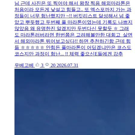
님 근데 사진은 또 찍어야 해서 왕창 찍음 해외마라톤은
처음이라 모든게 낯설고 힘들고.. 또 엑스포까지 가는 과
정들이 너무 험난했지만 ~!! 버킷리스트 달성해서 넘 좋
았고 뿌듯했고 두번째 풀 마라톤이였는데 기록도 나쁘지
않았음 왜 유명한진 알겠지만 두번다신 못할듯 ㅎ 그래
도 마라톤러버라면 한번쯤은 고려해볼만한 대회고 살면
서 해외마라톤 뛰어보고싶다!! 하면 추천하긴함 근데 힘
듦 ㅎㅎㅎㅎㅎ 안힘든 풀마라톤이 어딨겠냐만은 코스도
코스지만 과정이 험난... !! 체력 좋으신E들에겐 강추
우베고베
3
20
2026.07.31