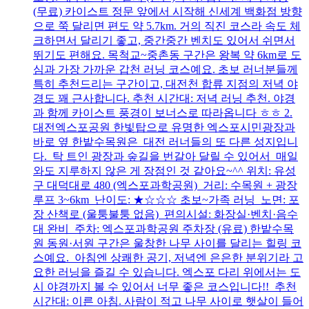
(무료) 카이스트 정문 앞에서 시작해 신세계 백화점 방향
으로 쭉 달리면 편도 약 5.7km. 거의 직진 코스라 속도 체
크하면서 달리기 좋고, 중간중간 벤치도 있어서 쉬면서
뛰기도 편해요. 목척교~중촌동 구간은 왕복 약 6km로 도
심과 가장 가까운 갑천 러닝 코스예요. 초보 러너분들께
특히 추천드리는 구간이고, 대전천 합류 지점의 저녁 야
경도 꽤 근사합니다. 추천 시간대: 저녁 러닝 추천. 야경
과 함께 카이스트 풍경이 보너스로 따라옵니다 ㅎㅎ 2.
대전엑스포공원 한빛탑으로 유명한 엑스포시민광장과
바로 옆 한밭수목원은 대전 러너들의 또 다른 성지입니
다. 탁 트인 광장과 숲길을 번갈아 달릴 수 있어서 매일
와도 지루하지 않은 게 장점인 것 같아요~^^ 위치: 유성
구 대덕대로 480 (엑스포과학공원) 거리: 수목원 + 광장
루프 3~6km 난이도: ★☆☆☆ 초보~가족 러닝 노면: 포
장 산책로 (울퉁불퉁 없음) 편의시설: 화장실·벤치·음수
대 완비 주차: 엑스포과학공원 주차장 (유료) 한밭수목
원 동원·서원 구간은 울창한 나무 사이를 달리는 힐링 코
스예요. 아침엔 상쾌한 공기, 저녁엔 은은한 분위기라 고
요한 러닝을 즐길 수 있습니다. 엑스포 다리 위에서는 도
시 야경까지 볼 수 있어서 너무 좋은 코스입니다!! 추천
시간대: 이른 아침. 사람이 적고 나무 사이로 햇살이 들어