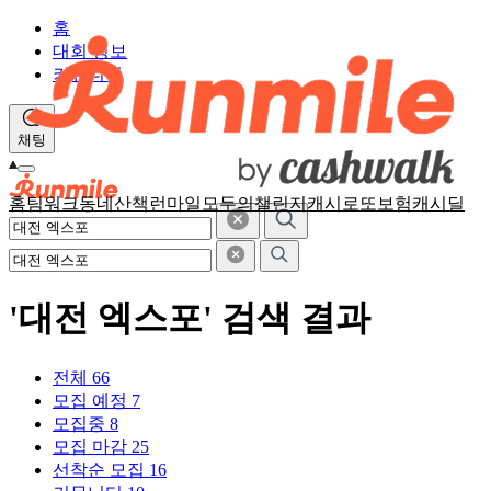
홈
대회 정보
커뮤니티
채팅
홈
팀워크
동네산책
런마일
모두의챌린지
캐시로또
보험
캐시딜
'대전 엑스포' 검색 결과
전체
66
모집 예정
7
모집중
8
모집 마감
25
선착순 모집
16