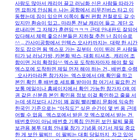
사람도 많아서 캐리어 끌고 러닝화 신은 사람들 따라가
면 묘하게 안심됨ㅎ 나는 공항에서 리무진버스 타고 이
동했는데 짐이 있으면 이쪽이 훨씬 편함 전철로도 갈 수
있지만 환승이 있고.. 마라톤 전날 캐리어 들고 계단 오
르내리면 그 자체가 훈련임ㅋㅋㅋ 근데 안내판도 잘되어
있다해서 체력 좋으신분들은 지하철 추천 난 짐이슈로
^^ ,, 간사이공항에서 인텍스 오사카까지는 대략 한 시간
정도 잡으면 됨 엑스포 가는 길부터 이미 뛰러 온 사람들
티가 남 러닝가방, 카본화 박스, 대회 티셔츠, 캐리어 조
합이면 거의 확정임^^ 엑스포 도착하자마자 해야 할 일
엑스포에 도착하면 제일 먼저 해야 하는 건,, 배번호 수령
오사카마라톤 참가자는 엑스포에서 QR 확인을 하고
본인 확인 후 배번호 세트를 받아야 함 여기서 필요한 건
보통 메일이나 홈페이지에서 확인 가능한 참가자 QR 여
권 같은 신분증 본인 확인용 정보 이걸 확인하고 줄을 서
는데 생각보다 시간이 꽤 걸림 빨리빨리 문화에 익숙한
한국인 기준으로는 “아직도?” 싶은 순간이 몇 번 옴 근데
어쩔 수 없음 엑스포에서 받은 것 엑스포에서 받는 건
배번호만이 아님 배번호 기록칩 안전핀 보안 팔찌 물품
보관용 봉투 대회 안내물 참가 기념품 여기서 제일 중요
한 게 보안 팔찌!! 이 팔찌는 대회 당일까지 차고 있어