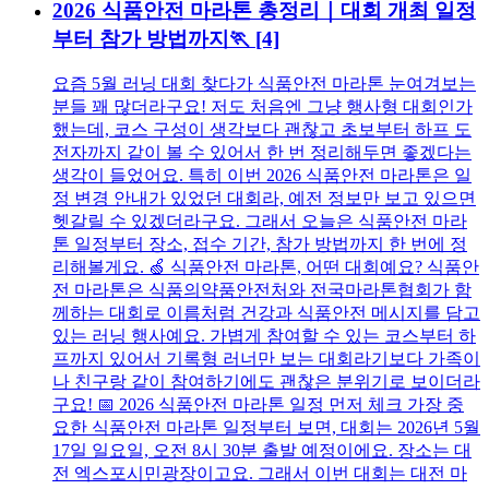
2026 식품안전 마라톤 총정리｜대회 개최 일정
부터 참가 방법까지🏃
[4]
요즘 5월 러닝 대회 찾다가 식품안전 마라톤 눈여겨보는
분들 꽤 많더라구요! 저도 처음엔 그냥 행사형 대회인가
했는데, 코스 구성이 생각보다 괜찮고 초보부터 하프 도
전자까지 같이 볼 수 있어서 한 번 정리해두면 좋겠다는
생각이 들었어요. 특히 이번 2026 식품안전 마라톤은 일
정 변경 안내가 있었던 대회라, 예전 정보만 보고 있으면
헷갈릴 수 있겠더라구요. 그래서 오늘은 식품안전 마라
톤 일정부터 장소, 접수 기간, 참가 방법까지 한 번에 정
리해볼게요. 🍏 식품안전 마라톤, 어떤 대회예요? 식품안
전 마라톤은 식품의약품안전처와 전국마라톤협회가 함
께하는 대회로 이름처럼 건강과 식품안전 메시지를 담고
있는 러닝 행사예요. 가볍게 참여할 수 있는 코스부터 하
프까지 있어서 기록형 러너만 보는 대회라기보다 가족이
나 친구랑 같이 참여하기에도 괜찮은 분위기로 보이더라
구요! 📅 2026 식품안전 마라톤 일정 먼저 체크 가장 중
요한 식품안전 마라톤 일정부터 보면, 대회는 2026년 5월
17일 일요일, 오전 8시 30분 출발 예정이에요. 장소는 대
전 엑스포시민광장이고요. 그래서 이번 대회는 대전 마