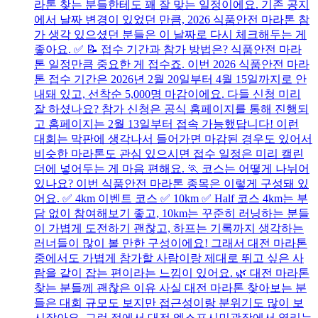
라톤 찾는 분들한테도 꽤 잘 맞는 일정이에요. 기존 공지
에서 날짜 변경이 있었던 만큼, 2026 식품안전 마라톤 참
가 생각 있으셨던 분들은 이 날짜로 다시 체크해두는 게
좋아요. ✅ 📝 접수 기간과 참가 방법은? 식품안전 마라
톤 일정만큼 중요한 게 접수죠. 이번 2026 식품안전 마라
톤 접수 기간은 2026년 2월 20일부터 4월 15일까지로 안
내돼 있고, 선착순 5,000명 마감이에요. 다들 신청 미리
잘 하셨나요? 참가 신청은 공식 홈페이지를 통해 진행되
고 홈페이지는 2월 13일부터 접속 가능했답니다! 이런
대회는 막판에 생각나서 들어가면 마감된 경우도 있어서
비슷한 마라톤도 관심 있으시면 접수 일정은 미리 캘린
더에 넣어두는 게 마음 편해요. 🏃 코스는 어떻게 나뉘어
있나요? 이번 식품안전 마라톤 종목은 이렇게 구성돼 있
어요. ✅ 4km 이벤트 코스 ✅ 10km ✅ Half 코스 4km는 부
담 없이 참여해보기 좋고, 10km는 꾸준히 러닝하는 분들
이 가볍게 도전하기 괜찮고, 하프는 기록까지 생각하는
러너들이 많이 볼 만한 구성이에요! 그래서 대전 마라톤
중에서도 가볍게 참가할 사람이랑 제대로 뛰고 싶은 사
람을 같이 잡는 편이라는 느낌이 있어요. 🌿 대전 마라톤
찾는 분들께 괜찮은 이유 사실 대전 마라톤 찾아보는 분
들은 대회 규모도 보지만 접근성이랑 분위기도 많이 보
시잖아요. 그런 점에서 대전 엑스포시민광장에서 열리는