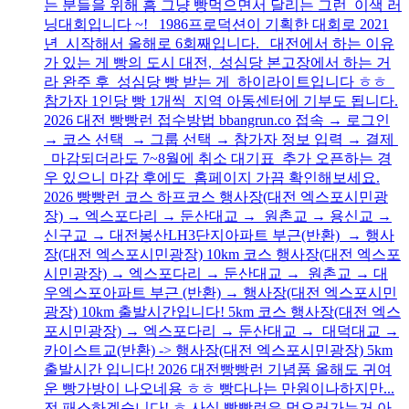
는 분들을 위해 흠 그냥 빵먹으면서 달리는 그런 이색 러
닝대회입니다 ~! 1986프로덕션이 기획한 대회로 2021
년 시작해서 올해로 6회째입니다. 대전에서 하는 이유
가 있는 게 빵의 도시 대전, 성심당 본고장에서 하는 거
라 완주 후 성심당 빵 받는 게 하이라이트입니다 ㅎㅎ
참가자 1인당 빵 1개씩 지역 아동센터에 기부도 됩니다.
2026 대전 빵빵런 접수방법 bbangrun.co 접속 → 로그인
→ 코스 선택 → 그룹 선택 → 참가자 정보 입력 → 결제
마감되더라도 7~8월에 취소 대기표 추가 오픈하는 경
우 있으니 마감 후에도 홈페이지 가끔 확인해보세요.
2026 빵빵런 코스 하프코스 행사장(대전 엑스포시민광
장) → 엑스포다리 → 둔산대교 → 원촌교 → 용신교 →
신구교 → 대전봉산LH3단지아파트 부근(반환) → 행사
장(대전 엑스포시민광장) 10km 코스 행사장(대전 엑스포
시민광장) → 엑스포다리 → 둔산대교 → 원촌교 → 대
우엑스포아파트 부근 (반환) → 행사장(대전 엑스포시민
광장) 10km 출발시간입니다! 5km 코스 행사장(대전 엑스
포시민광장) → 엑스포다리 → 둔산대교 → 대덕대교 →
카이스트교(반환) -> 행사장(대전 엑스포시민광장) 5km
출발시간 입니다! 2026 대전빵빵런 기념품 올해도 귀여
운 빵가방이 나오네용 ㅎㅎ 빵다나는 만원이나하지만...
전 패스하겠습니다! ㅎ 사실 빵빵런은 먹으러가는거 아