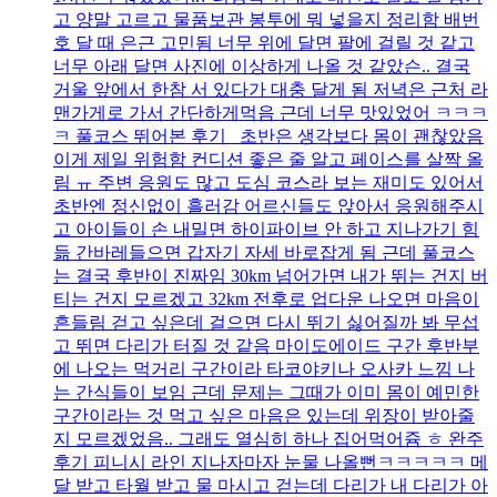
고 양말 고르고 물품보관 봉투에 뭐 넣을지 정리함 배번
호 달 때 은근 고민됨 너무 위에 달면 팔에 걸릴 것 같고
너무 아래 달면 사진에 이상하게 나올 것 같았슨.. 결국
거울 앞에서 한참 서 있다가 대충 달게 됨 저녁은 근처 라
맨가게로 가서 간단하게먹음 근데 너무 맛있었어 ㅋㅋㅋ
ㅋ 풀코스 뛰어본 후기 초반은 생각보다 몸이 괜찮았음
이게 제일 위험함 컨디션 좋은 줄 알고 페이스를 살짝 올
림 ㅠ 주변 응원도 많고 도심 코스라 보는 재미도 있어서
초반엔 정신없이 흘러감 어르신들도 앉아서 응원해주시
고 아이들이 손 내밀면 하이파이브 안 하고 지나가기 힘
듦 간바레들으면 갑자기 자세 바로잡게 됨 근데 풀코스
는 결국 후반이 진짜임 30km 넘어가면 내가 뛰는 건지 버
티는 건지 모르겠고 32km 전후로 업다운 나오면 마음이
흔들림 걷고 싶은데 걸으면 다시 뛰기 싫어질까 봐 무섭
고 뛰면 다리가 터질 것 같음 마이도에이드 구간 후반부
에 나오는 먹거리 구간이라 타코야키나 오사카 느낌 나
는 간식들이 보임 근데 문제는 그때가 이미 몸이 예민한
구간이라는 것 먹고 싶은 마음은 있는데 위장이 받아줄
지 모르겠었음.. 그래도 열심히 하나 집어먹어쥼 ㅎ 완주
후기 피니시 라인 지나자마자 눈물 나올뻔ㅋㅋㅋㅋㅋ 메
달 받고 타월 받고 물 마시고 걷는데 다리가 내 다리가 아