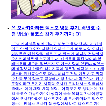
🏅 오사카마라톤 엑스포 방문 후기, 배번호 수
령 방법(+풀코스 참가 후기까지)
[3]
오사카마라톤 뛰러 간다고 해놓고 출발 전날까지 캐리
어도 안 싸고 있던 사람이 있다~? 그게 바로 나임 오사카
마라톤은 대회 당일 바로 가서 뛰는 게 아니라 전날까지
오사카마라톤 엑스포에 가서 배번호를 직접 받아야 함
배번호를 받으러 일본까지 또 가는사람이 있겠냐 싶었는
데 생각보다 한국인 참가자들이 많은걸 실감함ㅋㅋㅋ 새
벽부터 인천공항으로 출발.. 이심도 전날 겨우 사고 위탁
수하물 무게 맞추고 공항에서 빵 하나 사 먹으면서 카보
로딩이라고 우기기 시작함 오사카 도착해서는 입국심사
줄에서 이미 체력 반쯤 털림... 아직 뛰지도 않았는데 “내
일 풀코스 가능한가” 이 생각이 슬슬 올라옴 간사이공항
에서 오사카마라톤 엑스포 가는법 오사카마라톤 엑스포
장소는 인텍스 오사카 쪽 공항에서 바로 엑스포로 가는