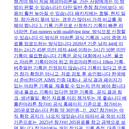
챙겨야 해서 처음 해외마라톤을 가는 사람에게는 이 방
법이 편할 수 있습니다!! 다만 일반 추첨 참가비보다 비
용이 훨씬 높아질 수 있습니다 패키지에는 호텔, 현지 일
정, 참가권이 묶여 있는 경우가 많아서 가격 비교를 꼭
해야 합니다 3. 기록 기준으로 신청하기 기록이 빠른 러
너라면 Fast runners with qualifying time 방식으로 신청할
수 있습니다 이 방식은 마라톤 공식 기록과 나이 증명 자
료를 업로드하는 방식입니다 2026년 기준 남자 44세 이
하는 2시간 45분 미만 여자 44세 이하는 3시간 10분 미만
기록이 필요했습니다 기록은 공식 대회에서 나온 풀코
스 마라톤 기록이어야 하고 하프마라톤이나 10km 기록,
버추얼런 기록은 인정되지 않습니다 기록이 있다고 무조
건 참가 확정은 아니고 자료 검토 후 승인됩니다 한국에
서 준비한다면 AIMS 인증 대회나 공식 결과 페이지가
있는 마라톤 기록을 제출할 수 있는지 먼저 봐야 합니다
국내 풀코스 기록이 있다면 영문 기록증, 공식 결과 링
크, 생년월일 확인 자료를 미리 챙겨두는 게 좋습니다 베
를린마라톤 참가비 공식 홈페이지 기준으로 참가비는
205유로였습니다 한화 약 36만원,,,!! 2027 참가비는 아
직 확정 공지가 나오지 않았습니다 따라서 글 작성 시점
기준으로는 2025년 참가비 205유로를 참고 금액으로 보
면 됩니다 참가비에는 개인 참가권, 기록 측정, 대중교통