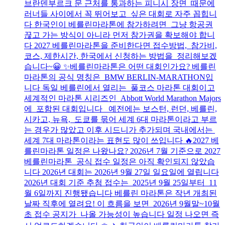
브란덴부르크 문 근처를 통과하는 피니시 장면 때문에
러너들 사이에서 꼭 뛰어보고 싶은 대회로 자주 꼽힙니
다 한국인이 베를린마라톤에 참가하려면 그냥 항공권
끊고 가는 방식이 아니라 먼저 참가권을 확보해야 합니
다 2027 베를린마라톤을 준비한다면 접수방법, 참가비,
코스, 제한시간, 한국에서 신청하는 방법을 정리해보겠
습니다~😀 ✨베를린마라톤은 어떤 대회인가요? 베를린
마라톤의 공식 명칭은 BMW BERLIN-MARATHON입
니다 독일 베를린에서 열리는 풀코스 마라톤 대회이고
세계적인 마라톤 시리즈인 Abbott World Marathon Majors
에 포함된 대회입니다 예전에는 보스턴, 런던, 베를린,
시카고, 뉴욕, 도쿄를 묶어 세계 6대 마라톤이라고 부르
는 경우가 많았고 이후 시드니가 추가되며 국내에서는
세계 7대 마라톤이라는 표현도 많이 쓰입니다 🔥2027 베
를린마라톤 일정은 나왔나요? 2026년 7월 기준으로 2027
베를린마라톤 공식 접수 일정은 아직 확인되지 않았습
니다 2026년 대회는 2026년 9월 27일 일요일에 열립니다
2026년 대회 기준 추첨 접수는 2025년 9월 25일부터 11
월 6일까지 진행됐습니다 베를린 마라톤은 작년 개최된
날짜 직후에 열려요! 이 흐름을 보면 2026년 9월말~10월
초 접수 공지가 나올 가능성이 높습니다 일정 나오면 즉