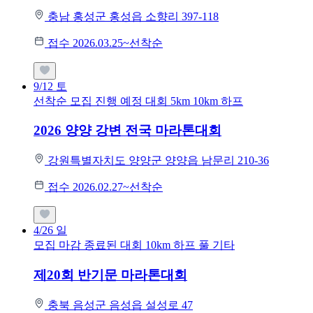
충남 홍성군 홍성읍 소향리 397-118
접수 2026.03.25~선착순
9/12
토
선착순 모집
진행 예정 대회
5km
10km
하프
2026 양양 강변 전국 마라톤대회
강원특별자치도 양양군 양양읍 남문리 210-36
접수 2026.02.27~선착순
4/26
일
모집 마감
종료된 대회
10km
하프
풀
기타
제20회 반기문 마라톤대회
충북 음성군 음성읍 설성로 47