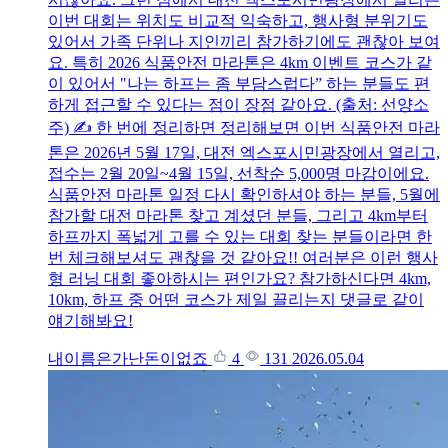
이번 대회는 위치도 비교적 익숙하고, 행사형 분위기도
있어서 가족 단위나 지인끼리 참가하기에도 괜찮아 보여
요. 특히 2026 식품안전 마라톤은 4km 이벤트 코스가 같
이 있어서 "나는 하프는 좀 부담스럽다” 하는 분들도 편
하게 접근할 수 있다는 점이 장점 같아요. (출처: 선양소
주) ✍️ 한 번에 정리하면 정리해보면 이번 식품안전 마라
톤은 2026년 5월 17일, 대전 엑스포시민광장에서 열리고,
접수는 2월 20일~4월 15일, 선착순 5,000명 마감이에요.
식품안전 마라톤 일정 다시 확인하셔야 하는 분들, 5월에
참가할 대전 마라톤 찾고 계셨던 분들, 그리고 4km부터
하프까지 폭넓게 고를 수 있는 대회 찾는 분들이라면 한
번 체크해보셔도 괜찮을 것 같아요!! 여러분은 이런 행사
형 러닝 대회 좋아하시는 편인가요? 참가하신다면 4km,
10km, 하프 중 어떤 코스가 제일 끌리는지 댓글로 같이
얘기해봐요!
내이름은가난돈이없죠
4
131
2026.05.04