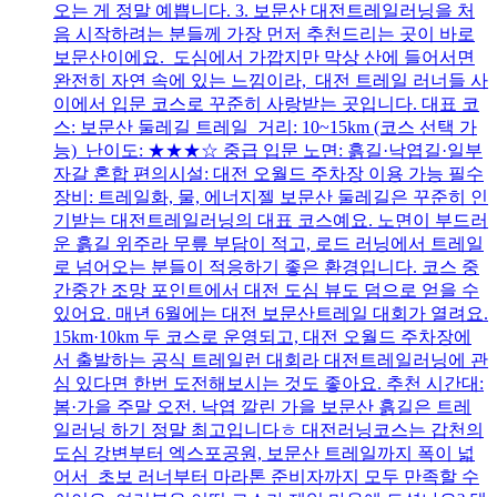
오는 게 정말 예쁩니다. 3. 보문산 대전트레일러닝을 처
음 시작하려는 분들께 가장 먼저 추천드리는 곳이 바로
보문산이에요. 도심에서 가깝지만 막상 산에 들어서면
완전히 자연 속에 있는 느낌이라, 대전 트레일 러너들 사
이에서 입문 코스로 꾸준히 사랑받는 곳입니다. 대표 코
스: 보문산 둘레길 트레일 거리: 10~15km (코스 선택 가
능) 난이도: ★★★☆ 중급 입문 노면: 흙길·낙엽길·일부
자갈 혼합 편의시설: 대전 오월드 주차장 이용 가능 필수
장비: 트레일화, 물, 에너지젤 보문산 둘레길은 꾸준히 인
기받는 대전트레일러닝의 대표 코스예요. 노면이 부드러
운 흙길 위주라 무릎 부담이 적고, 로드 러닝에서 트레일
로 넘어오는 분들이 적응하기 좋은 환경입니다. 코스 중
간중간 조망 포인트에서 대전 도심 뷰도 덤으로 얻을 수
있어요. 매년 6월에는 대전 보문산트레일 대회가 열려요.
15km·10km 두 코스로 운영되고, 대전 오월드 주차장에
서 출발하는 공식 트레일런 대회라 대전트레일러닝에 관
심 있다면 한번 도전해보시는 것도 좋아요. 추천 시간대:
봄·가을 주말 오전. 낙엽 깔린 가을 보문산 흙길은 트레
일러닝 하기 정말 최고입니다ㅎ 대전러닝코스는 갑천의
도심 강변부터 엑스포공원, 보문산 트레일까지 폭이 넓
어서 초보 러너부터 마라톤 준비자까지 모두 만족할 수