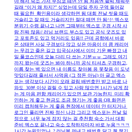
야 해서 숙소 가서 무심코 떼면 안 됨 처음엔 팔찌 채워주
길래 “이거 왜 차지?” 싶었는데 당일 주자 구역 들어갈
때 필요한 확인용이라 생각하면 됨 대회 전날 씻을 때도
거슬리고 잘 때도 거슬리지만 절대 떼면 안 됨^!^ 엑스포
분위기 수령 끝나고 나면 그때부터 엑스포 구경 시작 사
람 진짜 많음// 러닝 브랜드 부스도 있고 공식 굿즈도 있
고 포토존도 있고 먹거리도 있음!! 근데 공항에서 바로
온 상태면 사실 구경보다 앉고 싶은 마음이 더 큼 캐리어
는 무겁고 줄은 길고 입국심사에서 이미 기운 빠졌고 내
일 풀코스인데 오늘 다리 다 쓰는 기분ㅠㅠ 그래도 여기
까지 왔는데 굿즈는 봐야 하니까 공식 티셔츠 구경하고,
이름 찾는 벽 있으면 내 이름도 찾아봄 응 못찾음 이 도넛
맛있다길래 줄서서 사먹음 (그 정돈 아님) 아 글고 엑스
포는 생각보다 시간이 오래 걸림 배번호만 받고 바로 나
와도 30분 이상 걸릴 수 있고 사람 많으면 1시간 넘게 잡
는 게 마음 편함 캐리어가 있으면 보관 가능한지 미리 확
인하는 게 좋고 현금도 조금 챙기는 게 좋음 QR 화면은
미리 캡처해두는 게 좋음 현장에서 데이터 안 터지거나
로그인 풀리면 진짜 정신 나감 그리고 엑스포는 전날 일
정으로 너무 늦게 잡지 않는 걸 추천함 숙소 가서 대회
준비 엑스포 끝나고 숙소 도착하자마자 바로 누움ㅋㅋㅋ
1시간 누워있었나..? 러닝복 꺼내고 배번호 달고 젤 챙기