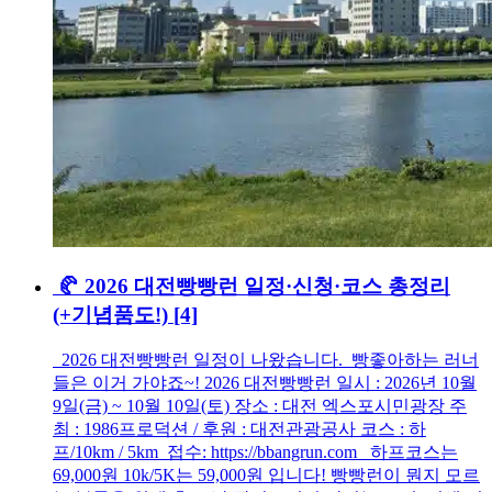
🥐 2026 대전빵빵런 일정·신청·코스 총정리
(+기념품도!)
[4]
2026 대전빵빵런 일정이 나왔습니다. 빵좋아하는 러너
들은 이거 가야죠~! 2026 대전빵빵런 일시 : 2026년 10월
9일(금) ~ 10월 10일(토) 장소 : 대전 엑스포시민광장 주
최 : 1986프로덕션 / 후원 : 대전관광공사 코스 : 하
프/10km / 5km 접수: https://bbangrun.com 하프코스는
69,000원 10k/5K는 59,000원 입니다! 빵빵런이 뭔지 모르