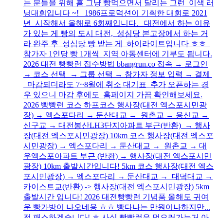
는 분들을 위해 흠 그냥 빵먹으면서 달리는 그런 이색 러
닝대회입니다 ~! 1986프로덕션이 기획한 대회로 2021
년 시작해서 올해로 6회째입니다. 대전에서 하는 이유
가 있는 게 빵의 도시 대전, 성심당 본고장에서 하는 거
라 완주 후 성심당 빵 받는 게 하이라이트입니다 ㅎㅎ
참가자 1인당 빵 1개씩 지역 아동센터에 기부도 됩니다.
2026 대전 빵빵런 접수방법 bbangrun.co 접속 → 로그인
→ 코스 선택 → 그룹 선택 → 참가자 정보 입력 → 결제
마감되더라도 7~8월에 취소 대기표 추가 오픈하는 경
우 있으니 마감 후에도 홈페이지 가끔 확인해보세요.
2026 빵빵런 코스 하프코스 행사장(대전 엑스포시민광
장) → 엑스포다리 → 둔산대교 → 원촌교 → 용신교 →
신구교 → 대전봉산LH3단지아파트 부근(반환) → 행사
장(대전 엑스포시민광장) 10km 코스 행사장(대전 엑스포
시민광장) → 엑스포다리 → 둔산대교 → 원촌교 → 대
우엑스포아파트 부근 (반환) → 행사장(대전 엑스포시민
광장) 10km 출발시간입니다! 5km 코스 행사장(대전 엑스
포시민광장) → 엑스포다리 → 둔산대교 → 대덕대교 →
카이스트교(반환) -> 행사장(대전 엑스포시민광장) 5km
출발시간 입니다! 2026 대전빵빵런 기념품 올해도 귀여
운 빵가방이 나오네용 ㅎㅎ 빵다나는 만원이나하지만...
전 패스하겠습니다! ㅎ 사실 빵빵런은 먹으러가는거 아