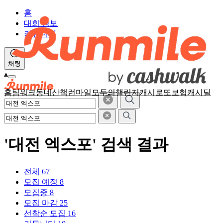
홈
대회 정보
커뮤니티
채팅
홈
팀워크
동네산책
런마일
모두의챌린지
캐시로또
보험
캐시딜
'대전 엑스포' 검색 결과
전체
67
모집 예정
8
모집중
8
모집 마감
25
선착순 모집
16