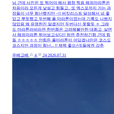
님 근데 사진은 또 찍어야 해서 왕창 찍음 해외마라톤은
처음이라 모든게 낯설고 힘들고.. 또 엑스포까지 가는 과
정들이 너무 험난했지만 ~!! 버킷리스트 달성해서 넘 좋
았고 뿌듯했고 두번째 풀 마라톤이였는데 기록도 나쁘지
않았음 왜 유명한진 알겠지만 두번다신 못할듯 ㅎ 그래
도 마라톤러버라면 한번쯤은 고려해볼만한 대회고 살면
서 해외마라톤 뛰어보고싶다!! 하면 추천하긴함 근데 힘
듦 ㅎㅎㅎㅎㅎ 안힘든 풀마라톤이 어딨겠냐만은 코스도
코스지만 과정이 험난... !! 체력 좋으신E들에겐 강추
우베고베
4
24
2026.07.31