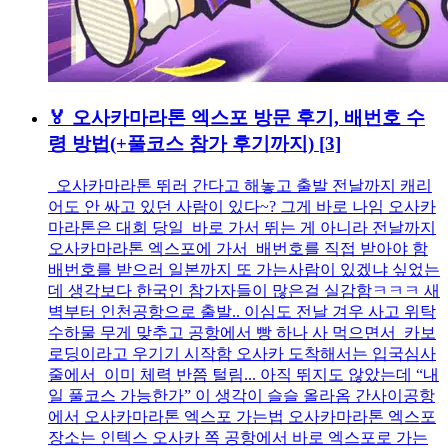
🏅 오사카마라톤 엑스포 방문 후기, 배번호 수
령 방법(+풀코스 참가 후기까지)
[3]
오사카마라톤 뛰러 간다고 해놓고 출발 전날까지 캐리
어도 안 싸고 있던 사람이 있다~? 그게 바로 나임 오사카
마라톤은 대회 당일 바로 가서 뛰는 게 아니라 전날까지
오사카마라톤 엑스포에 가서 배번호를 직접 받아야 함
배번호를 받으러 일본까지 또 가는사람이 있겠냐 싶었는
데 생각보다 한국인 참가자들이 많은걸 실감함ㅋㅋㅋ 새
벽부터 인천공항으로 출발.. 이심도 전날 겨우 사고 위탁
수하물 무게 맞추고 공항에서 빵 하나 사 먹으면서 카보
로딩이라고 우기기 시작함 오사카 도착해서는 입국심사
줄에서 이미 체력 반쯤 털림... 아직 뛰지도 않았는데 “내
일 풀코스 가능한가” 이 생각이 슬슬 올라옴 간사이공항
에서 오사카마라톤 엑스포 가는법 오사카마라톤 엑스포
장소는 인텍스 오사카 쪽 공항에서 바로 엑스포로 가는