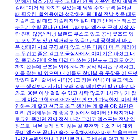
야 해서 숙소 가서 무심코 떼면 안 됨 처음엔 팔찌 채워주
길래 “이거 왜 차지?” 싶었는데 당일 주자 구역 들어갈
때 필요한 확인용이라 생각하면 됨 대회 전날 씻을 때도
거슬리고 잘 때도 거슬리지만 절대 떼면 안 됨^!^ 엑스포
분위기 수령 끝나고 나면 그때부터 엑스포 구경 시작 사
람 진짜 많음// 러닝 브랜드 부스도 있고 공식 굿즈도 있
고 포토존도 있고 먹거리도 있음!! 근데 공항에서 바로
온 상태면 사실 구경보다 앉고 싶은 마음이 더 큼 캐리어
는 무겁고 줄은 길고 입국심사에서 이미 기운 빠졌고 내
일 풀코스인데 오늘 다리 다 쓰는 기분ㅠㅠ 그래도 여기
까지 왔는데 굿즈는 봐야 하니까 공식 티셔츠 구경하고,
이름 찾는 벽 있으면 내 이름도 찾아봄 응 못찾음 이 도넛
맛있다길래 줄서서 사먹음 (그 정돈 아님) 아 글고 엑스
포는 생각보다 시간이 오래 걸림 배번호만 받고 바로 나
와도 30분 이상 걸릴 수 있고 사람 많으면 1시간 넘게 잡
는 게 마음 편함 캐리어가 있으면 보관 가능한지 미리 확
인하는 게 좋고 현금도 조금 챙기는 게 좋음 QR 화면은
미리 캡처해두는 게 좋음 현장에서 데이터 안 터지거나
로그인 풀리면 진짜 정신 나감 그리고 엑스포는 전날 일
정으로 너무 늦게 잡지 않는 걸 추천함 숙소 가서 대회
준비 엑스포 끝나고 숙소 도착하자마자 바로 누움ㅋㅋㅋ
1시간 누워있었나..? 러닝복 꺼내고 배번호 달고 젤 챙기