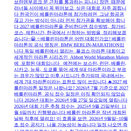
브란덴부르크 문 근처를 통과하는 피니시 장면 때문에
러너들 사이에서 꼭 뛰어보고 싶은 대회로 자주 꼽힙니
다 한국인이 베를린마라톤에 참가하려면 그냥 항공권
끊고 가는 방식이 아니라 먼저 참가권을 확보해야 합니
다 2027 베를린마라톤을 준비한다면 접수방법, 참가비,
코스, 제한시간, 한국에서 신청하는 방법을 정리해보겠
습니다~😀 ✨베를린마라톤은 어떤 대회인가요? 베를린
마라톤의 공식 명칭은 BMW BERLIN-MARATHON입
니다 독일 베를린에서 열리는 풀코스 마라톤 대회이고
세계적인 마라톤 시리즈인 Abbott World Marathon Majors
에 포함된 대회입니다 예전에는 보스턴, 런던, 베를린,
시카고, 뉴욕, 도쿄를 묶어 세계 6대 마라톤이라고 부르
는 경우가 많았고 이후 시드니가 추가되며 국내에서는
세계 7대 마라톤이라는 표현도 많이 쓰입니다 🔥2027 베
를린마라톤 일정은 나왔나요? 2026년 7월 기준으로 2027
베를린마라톤 공식 접수 일정은 아직 확인되지 않았습
니다 2026년 대회는 2026년 9월 27일 일요일에 열립니다
2026년 대회 기준 추첨 접수는 2025년 9월 25일부터 11
월 6일까지 진행됐습니다 베를린 마라톤은 작년 개최된
날짜 직후에 열려요! 이 흐름을 보면 2026년 9월말~10월
초 접수 공지가 나올 가능성이 높습니다 일정 나오면 즉