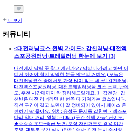
더보기
커뮤니티
<대전러닝코스 완벽 가이드> 갑천러닝·대전엑
스포공원러닝·트레일러닝 한눈에 보기
[3]
대전에서 달릴 곳 찾고 계신가요? 막상 나가려고 하면 어
디서 뛰어야 할지 막막한 분들 많으실 거예요:) 오늘은
대전러닝코스 중에서도 가장 많이 찾는 세 곳! 갑천러닝,
대전엑스포공원러닝, 대전트레일러닝을 코스 스펙, 난이
도, 추천 시간대까지 싹 정리해드릴게요. 1. 갑천강 갑
천변은 대전 러너라면 한 번쯤 다 거쳐가는 코스입니다.
직선 구간이 길고 노면이 잘 정비되어 있어서 페이스 훈
련하기 딱 좋아요. 위치: 유성구 문지동 갑천변 ~ 엑스포
다리 일대 거리: 왕복 5~10km (구간 선택 가능) 난이도:
★☆☆☆ 초보~중급 노면: 포장 자전거도로 겸용 야간
조명: 대부분 구간 설치 (안전) 주차: 갑천 둔치 주차장