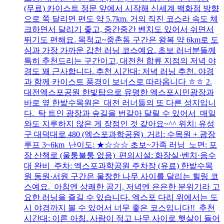
(무료) 카이스트 정문 앞에서 시작해 신세계 백화점 방향
으로 쭉 달리면 편도 약 5.7km. 거의 직진 코스라 속도 체
크하면서 달리기 좋고, 중간중간 벤치도 있어서 쉬면서
뛰기도 편해요. 목척교~중촌동 구간은 왕복 약 6km로 도
심과 가장 가까운 갑천 러닝 코스예요. 초보 러너분들께
특히 추천드리는 구간이고, 대전천 합류 지점의 저녁 야
경도 꽤 근사합니다. 추천 시간대: 저녁 러닝 추천. 야경
과 함께 카이스트 풍경이 보너스로 따라옵니다 ㅎㅎ 2.
대전엑스포공원 한빛탑으로 유명한 엑스포시민광장과
바로 옆 한밭수목원은 대전 러너들의 또 다른 성지입니
다. 탁 트인 광장과 숲길을 번갈아 달릴 수 있어서 매일
와도 지루하지 않은 게 장점인 것 같아요~^^ 위치: 유성
구 대덕대로 480 (엑스포과학공원) 거리: 수목원 + 광장
루프 3~6km 난이도: ★☆☆☆ 초보~가족 러닝 노면: 포
장 산책로 (울퉁불퉁 없음) 편의시설: 화장실·벤치·음수
대 완비 주차: 엑스포과학공원 주차장 (유료) 한밭수목
원 동원·서원 구간은 울창한 나무 사이를 달리는 힐링 코
스예요. 아침엔 상쾌한 공기, 저녁엔 은은한 분위기라 고
요한 러닝을 즐길 수 있습니다. 엑스포 다리 위에서는 도
시 야경까지 볼 수 있어서 너무 좋은 코스입니다!! 추천
시간대: 이른 아침. 사람이 적고 나무 사이로 햇살이 들어