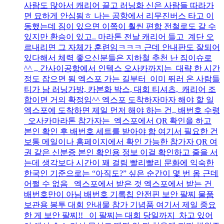
사람도 많아서 캐리어 끌고 러닝화 신은 사람들 따라가
면 묘하게 안심됨ㅎ 나는 공항에서 리무진버스 타고 이
동했는데 짐이 있으면 이쪽이 훨씬 편함 전철로도 갈 수
있지만 환승이 있고.. 마라톤 전날 캐리어 들고 계단 오
르내리면 그 자체가 훈련임ㅋㅋㅋ 근데 안내판도 잘되어
있다해서 체력 좋으신분들은 지하철 추천 난 짐이슈로
^^ ,, 간사이공항에서 인텍스 오사카까지는 대략 한 시간
정도 잡으면 됨 엑스포 가는 길부터 이미 뛰러 온 사람들
티가 남 러닝가방, 카본화 박스, 대회 티셔츠, 캐리어 조
합이면 거의 확정임^^ 엑스포 도착하자마자 해야 할 일
엑스포에 도착하면 제일 먼저 해야 하는 건,, 배번호 수령
오사카마라톤 참가자는 엑스포에서 QR 확인을 하고
본인 확인 후 배번호 세트를 받아야 함 여기서 필요한 건
보통 메일이나 홈페이지에서 확인 가능한 참가자 QR 여
권 같은 신분증 본인 확인용 정보 이걸 확인하고 줄을 서
는데 생각보다 시간이 꽤 걸림 빨리빨리 문화에 익숙한
한국인 기준으로는 “아직도?” 싶은 순간이 몇 번 옴 근데
어쩔 수 없음 엑스포에서 받은 것 엑스포에서 받는 건
배번호만이 아님 배번호 기록칩 안전핀 보안 팔찌 물품
보관용 봉투 대회 안내물 참가 기념품 여기서 제일 중요
한 게 보안 팔찌!! 이 팔찌는 대회 당일까지 차고 있어