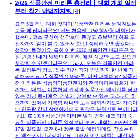
2026 식품안전 마라톤 총정리｜대회 개최 일정
부터 참가 방법까지🏃
[4]
요즘 5월 러닝 대회 찾다가 식품안전 마라톤 눈여겨보는
분들 꽤 많더라구요! 저도 처음엔 그냥 행사형 대회인가
했는데, 코스 구성이 생각보다 괜찮고 초보부터 하프 도
전자까지 같이 볼 수 있어서 한 번 정리해두면 좋겠다는
생각이 들었어요. 특히 이번 2026 식품안전 마라톤은 일
정 변경 안내가 있었던 대회라, 예전 정보만 보고 있으면
헷갈릴 수 있겠더라구요. 그래서 오늘은 식품안전 마라
톤 일정부터 장소, 접수 기간, 참가 방법까지 한 번에 정
리해볼게요. 🍏 식품안전 마라톤, 어떤 대회예요? 식품안
전 마라톤은 식품의약품안전처와 전국마라톤협회가 함
께하는 대회로 이름처럼 건강과 식품안전 메시지를 담고
있는 러닝 행사예요. 가볍게 참여할 수 있는 코스부터 하
프까지 있어서 기록형 러너만 보는 대회라기보다 가족이
나 친구랑 같이 참여하기에도 괜찮은 분위기로 보이더라
구요! 📅 2026 식품안전 마라톤 일정 먼저 체크 가장 중
요한 식품안전 마라톤 일정부터 보면, 대회는 2026년 5월
17일 일요일, 오전 8시 30분 출발 예정이에요. 장소는 대
전 엑스포시민광장이고요. 그래서 이번 대회는 대전 마