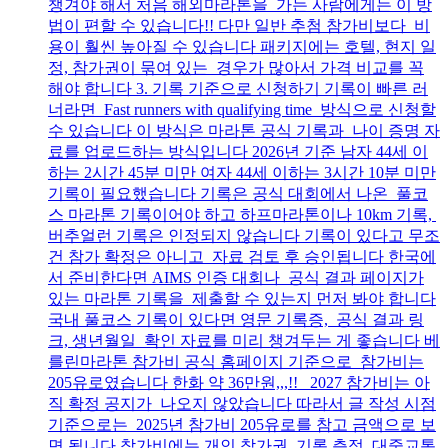
챙겨야 해서 처음 해외마라톤을 가는 사람에게는 이 방
법이 편할 수 있습니다!! 다만 일반 추첨 참가비보다 비
용이 훨씬 높아질 수 있습니다 패키지에는 호텔, 현지 일
정, 참가권이 묶여 있는 경우가 많아서 가격 비교를 꼭
해야 합니다 3. 기록 기준으로 신청하기 기록이 빠른 러
너라면 Fast runners with qualifying time 방식으로 신청할
수 있습니다 이 방식은 마라톤 공식 기록과 나이 증명 자
료를 업로드하는 방식입니다 2026년 기준 남자 44세 이
하는 2시간 45분 미만 여자 44세 이하는 3시간 10분 미만
기록이 필요했습니다 기록은 공식 대회에서 나온 풀코
스 마라톤 기록이어야 하고 하프마라톤이나 10km 기록,
버추얼런 기록은 인정되지 않습니다 기록이 있다고 무조
건 참가 확정은 아니고 자료 검토 후 승인됩니다 한국에
서 준비한다면 AIMS 인증 대회나 공식 결과 페이지가
있는 마라톤 기록을 제출할 수 있는지 먼저 봐야 합니다
국내 풀코스 기록이 있다면 영문 기록증, 공식 결과 링
크, 생년월일 확인 자료를 미리 챙겨두는 게 좋습니다 베
를린마라톤 참가비 공식 홈페이지 기준으로 참가비는
205유로였습니다 한화 약 36만원,,,!! 2027 참가비는 아
직 확정 공지가 나오지 않았습니다 따라서 글 작성 시점
기준으로는 2025년 참가비 205유로를 참고 금액으로 보
면 됩니다 참가비에는 개인 참가권, 기록 측정, 대중교통