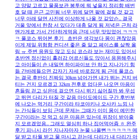
고 양말 고르고 물품보관 봉투에 뭐 넣을지 정리함 배번
호 달 때 은근 고민됨 너무 위에 달면 팔에 걸릴 것 같고
너무 아래 달면 사진에 이상하게 나올 것 같았슨.. 결국
거울 앞에서 한참 서 있다가 대충 달게 됨 저녁은 근처 라
맨가게로 가서 간단하게먹음 근데 너무 맛있었어 ㅋㅋㅋ
ㅋ 풀코스 뛰어본 후기 초반은 생각보다 몸이 괜찮았음
이게 제일 위험함 컨디션 좋은 줄 알고 페이스를 살짝 올
림 ㅠ 주변 응원도 많고 도심 코스라 보는 재미도 있어서
초반엔 정신없이 흘러감 어르신들도 앉아서 응원해주시
고 아이들이 손 내밀면 하이파이브 안 하고 지나가기 힘
듦 간바레들으면 갑자기 자세 바로잡게 됨 근데 풀코스
는 결국 후반이 진짜임 30km 넘어가면 내가 뛰는 건지 버
티는 건지 모르겠고 32km 전후로 업다운 나오면 마음이
흔들림 걷고 싶은데 걸으면 다시 뛰기 싫어질까 봐 무섭
고 뛰면 다리가 터질 것 같음 마이도에이드 구간 후반부
에 나오는 먹거리 구간이라 타코야키나 오사카 느낌 나
는 간식들이 보임 근데 문제는 그때가 이미 몸이 예민한
구간이라는 것 먹고 싶은 마음은 있는데 위장이 받아줄
지 모르겠었음.. 그래도 열심히 하나 집어먹어쥼 ㅎ 완주
후기 피니시 라인 지나자마자 눈물 나올뻔ㅋㅋㅋㅋㅋ 메
달 받고 타월 받고 물 마시고 걷는데 다리가 내 다리가 아