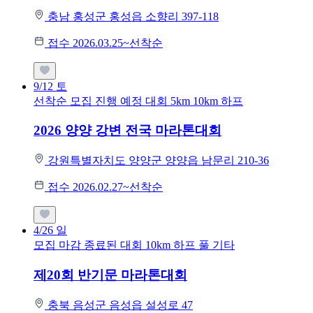
충남 홍성군 홍성읍 소향리 397-118
접수 2026.03.25~선착순
9/12
토
선착순 모집
진행 예정 대회
5km
10km
하프
2026 양양 강변 전국 마라톤대회
강원특별자치도 양양군 양양읍 남문리 210-36
접수 2026.02.27~선착순
4/26
일
모집 마감
종료된 대회
10km
하프
풀
기타
제20회 반기문 마라톤대회
충북 음성군 음성읍 설성로 47