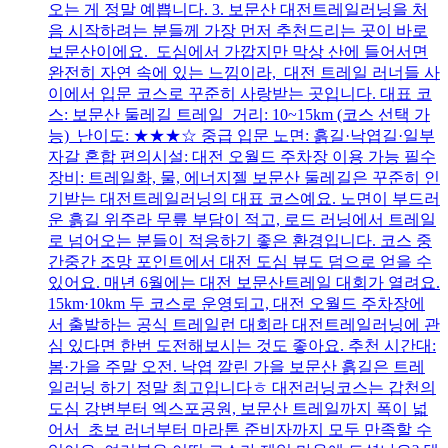
오는 게 정말 예쁩니다. 3. 보문산 대전트레일러닝을 처
음 시작하려는 분들께 가장 먼저 추천드리는 곳이 바로
보문산이에요. 도심에서 가깝지만 막상 산에 들어서면
완전히 자연 속에 있는 느낌이라, 대전 트레일 러너들 사
이에서 입문 코스로 꾸준히 사랑받는 곳입니다. 대표 코
스: 보문산 둘레길 트레일 거리: 10~15km (코스 선택 가
능) 난이도: ★★★☆ 중급 입문 노면: 흙길·낙엽길·일부
자갈 혼합 편의시설: 대전 오월드 주차장 이용 가능 필수
장비: 트레일화, 물, 에너지젤 보문산 둘레길은 꾸준히 인
기받는 대전트레일러닝의 대표 코스예요. 노면이 부드러
운 흙길 위주라 무릎 부담이 적고, 로드 러닝에서 트레일
로 넘어오는 분들이 적응하기 좋은 환경입니다. 코스 중
간중간 조망 포인트에서 대전 도심 뷰도 덤으로 얻을 수
있어요. 매년 6월에는 대전 보문산트레일 대회가 열려요.
15km·10km 두 코스로 운영되고, 대전 오월드 주차장에
서 출발하는 공식 트레일런 대회라 대전트레일러닝에 관
심 있다면 한번 도전해보시는 것도 좋아요. 추천 시간대:
봄·가을 주말 오전. 낙엽 깔린 가을 보문산 흙길은 트레
일러닝 하기 정말 최고입니다ㅎ 대전러닝코스는 갑천의
도심 강변부터 엑스포공원, 보문산 트레일까지 폭이 넓
어서 초보 러너부터 마라톤 준비자까지 모두 만족할 수