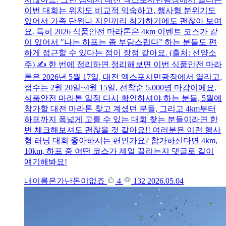
이번 대회는 위치도 비교적 익숙하고, 행사형 분위기도
있어서 가족 단위나 지인끼리 참가하기에도 괜찮아 보여
요. 특히 2026 식품안전 마라톤은 4km 이벤트 코스가 같
이 있어서 "나는 하프는 좀 부담스럽다” 하는 분들도 편
하게 접근할 수 있다는 점이 장점 같아요. (출처: 선양소
주) ✍️ 한 번에 정리하면 정리해보면 이번 식품안전 마라
톤은 2026년 5월 17일, 대전 엑스포시민광장에서 열리고,
접수는 2월 20일~4월 15일, 선착순 5,000명 마감이에요.
식품안전 마라톤 일정 다시 확인하셔야 하는 분들, 5월에
참가할 대전 마라톤 찾고 계셨던 분들, 그리고 4km부터
하프까지 폭넓게 고를 수 있는 대회 찾는 분들이라면 한
번 체크해보셔도 괜찮을 것 같아요!! 여러분은 이런 행사
형 러닝 대회 좋아하시는 편인가요? 참가하신다면 4km,
10km, 하프 중 어떤 코스가 제일 끌리는지 댓글로 같이
얘기해봐요!
내이름은가난돈이없죠
4
132
2026.05.04