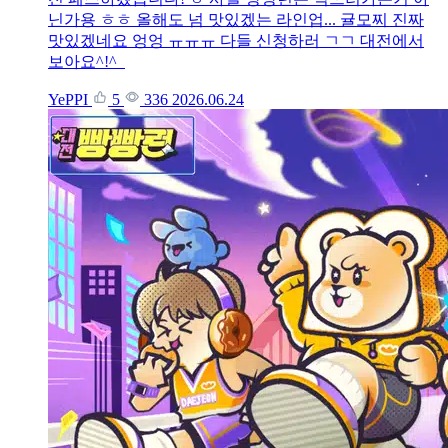
닌가용 ㅎㅎ 올해도 넘 맛있겠는 라인업... 귤모찌 진짜
맛있겠네요 엉엉 ㅠㅠㅠ 다들 신청하러 ㄱㄱ 대전에서
보아요^!^
YePPI
5
336
2026.06.24