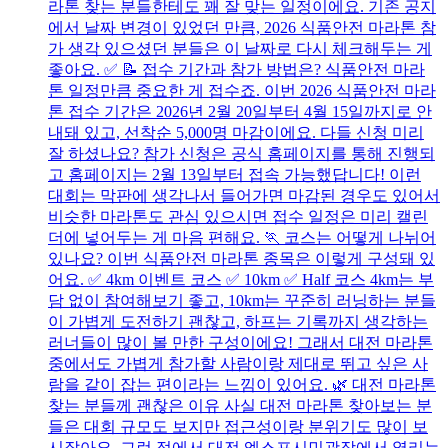
라톤 찾는 분들한테도 꽤 잘 맞는 일정이에요. 기존 공지
에서 날짜 변경이 있었던 만큼, 2026 식품안전 마라톤 참
가 생각 있으셨던 분들은 이 날짜로 다시 체크해두는 게
좋아요. ✅ 📝 접수 기간과 참가 방법은? 식품안전 마라
톤 일정만큼 중요한 게 접수죠. 이번 2026 식품안전 마라
톤 접수 기간은 2026년 2월 20일부터 4월 15일까지로 안
내돼 있고, 선착순 5,000명 마감이에요. 다들 신청 미리
잘 하셨나요? 참가 신청은 공식 홈페이지를 통해 진행되
고 홈페이지는 2월 13일부터 접속 가능했답니다! 이런
대회는 막판에 생각나서 들어가면 마감된 경우도 있어서
비슷한 마라톤도 관심 있으시면 접수 일정은 미리 캘린
더에 넣어두는 게 마음 편해요. 🏃 코스는 어떻게 나뉘어
있나요? 이번 식품안전 마라톤 종목은 이렇게 구성돼 있
어요. ✅ 4km 이벤트 코스 ✅ 10km ✅ Half 코스 4km는 부
담 없이 참여해보기 좋고, 10km는 꾸준히 러닝하는 분들
이 가볍게 도전하기 괜찮고, 하프는 기록까지 생각하는
러너들이 많이 볼 만한 구성이에요! 그래서 대전 마라톤
중에서도 가볍게 참가할 사람이랑 제대로 뛰고 싶은 사
람을 같이 잡는 편이라는 느낌이 있어요. 🌿 대전 마라톤
찾는 분들께 괜찮은 이유 사실 대전 마라톤 찾아보는 분
들은 대회 규모도 보지만 접근성이랑 분위기도 많이 보
시잖아요. 그런 점에서 대전 엑스포시민광장에서 열리는