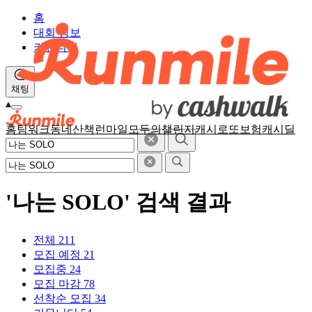
홈
대회 정보
커뮤니티
채팅
홈
팀워크
동네산책
런마일
모두의챌린지
캐시로또
보험
캐시딜
'나는 SOLO' 검색 결과
전체
211
모집 예정
21
모집중
24
모집 마감
78
선착순 모집
34