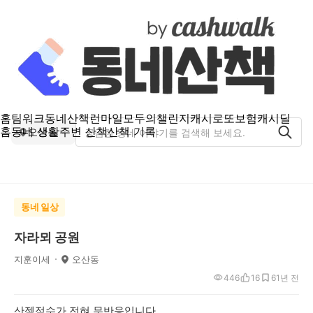
홈
팀워크
동네산책
런마일
모두의챌린지
캐시로또
보험
캐시딜
홈
동네 생활
주변 산책
산책 기록
오산동
동네 일상
자라뫼 공원
지훈이세
오산동
446
16
6
1년 전
산젝점수가 전혀 무반응입니다