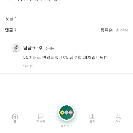
댓글 1
댓글
1
등록순
최신순
냠냠ㅋ
금곡동
50미터로 변경되었네여..잠수함 패치입니당!?
1년 전
7
21
42
홈
캐시톡
통계
MY
캐시로또