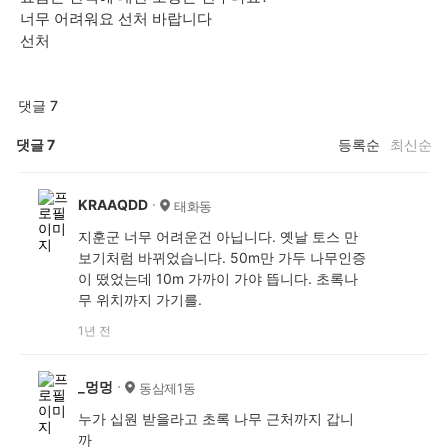
너무 어려워요 선처 바랍니다
선처
댓글 7
댓글
7
등록순
최신순
KRAAQDD
태화동
지훈군 너무 어려운건 아닙니다. 옛날 토스 만
보기처럼 바뀌었습니다. 50m만 가두 나무인증
이 떴었는데 10m 가까이 가야 뜹니다. 초록나
무 위치까지 가기를.
1년 전
_멍멍
동삼제1동
누가 십원 받을라고 초록 나무 근처까지 갑니
까