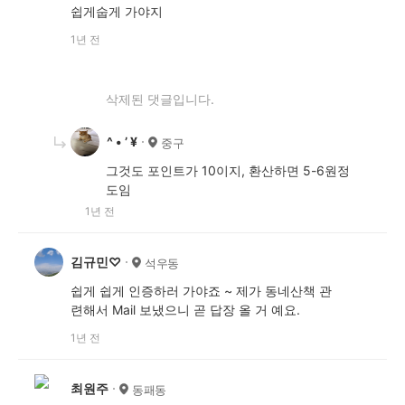
쉽게숩게 가야지
1년 전
삭제된 댓글입니다.
^ • ’ ¥
중구
그것도 포인트가 10이지, 환산하면 5-6원정
도임
1년 전
김규민♡
석우동
쉽게 쉽게 인증하러 가야죠 ~ 제가 동네산책 관
련해서 Mail 보냈으니 곧 답장 올 거 예요.
1년 전
최원주
동패동