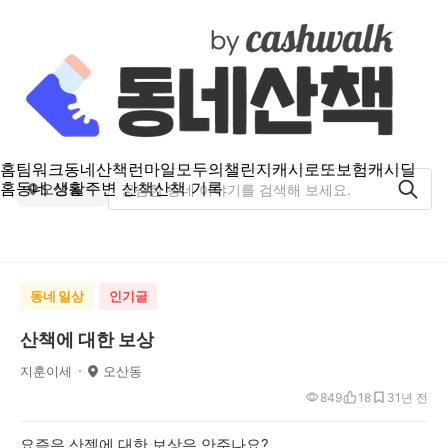
홈
팀워크
동네산책
런마일
모두의챌린지
캐시로또
보험
캐시딜
홈
동네 생활
주변 산책
산책 기록
오산동
동네 일상
인기글
산책에 대한 보상
지훈이세
오산동
849
18
3
1년 전
요즘은 산젝에 대한 보상은 안주나요?