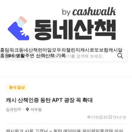
홈
팀워크
동네산책
런마일
모두의챌린지
캐시로또
보험
캐시딜
홈
동네 생활
주변 산책
산책 기록
석우동
동네 일상
캐시 산책인증 동탄 APT 광장 꼭 확대
김규민♡
석우동
1.1천
20
12
1년 전
캐시워크 사용 고객님 ~ 동탄 예당마을 우미제일풍경채 아파