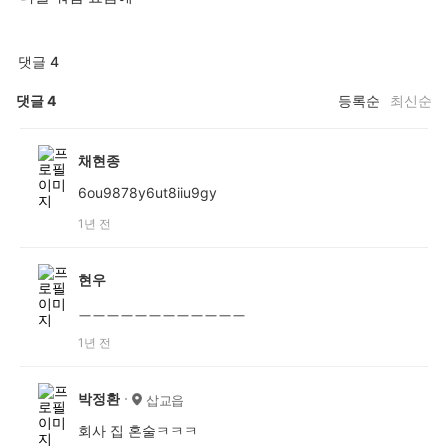
댓글 4
댓글
4
등록순
최신순
채현종
6ou9878y6ut8iiu9gy
1년 전
현우
ㅡㅡㅡㅡㅡㅡㅡㅡㅡㅡㅡㅡ
1년 전
박정환
삽교읍
회사 집 혼술ㅋㅋㅋ