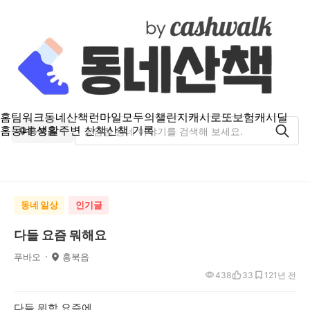
홈
팀워크
동네산책
런마일
모두의챌린지
캐시로또
보험
캐시딜
홈
동네 생활
주변 산책
산책 기록
홍북읍
동네 일상
인기글
다들 요즘 뭐해요
푸바오
홍북읍
438
33
12
1년 전
다들 뭐함 요즘에