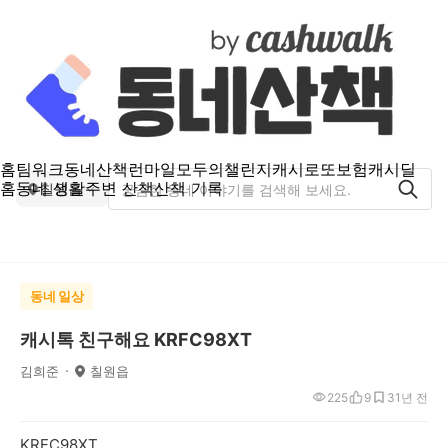
홈
팀워크
동네산책
런마일
모두의챌린지
캐시로또
보험
캐시딜
홈
동네 생활
주변 산책
산책 기록
칠원읍
동네 일상
캐시톡 친구해요 KRFC98XT
김희준
칠원읍
225
9
3
1년 전
KRFC98XT