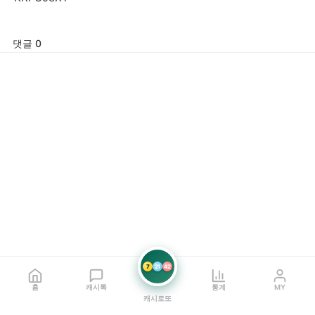
댓글 0
7
21
42
홈
캐시톡
통계
MY
캐시로또