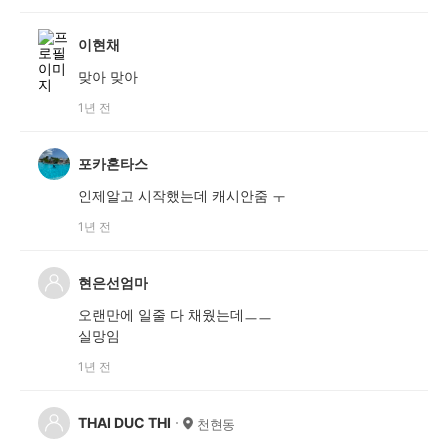
이현채
맞아 맞아
1년 전
포카혼타스
인제알고 시작했는데 캐시안줌 ㅜ
1년 전
현은선엄마
오랜만에 일줄 다 채웠는데ㅡㅡ
실망임
1년 전
THAI DUC THI
천현동