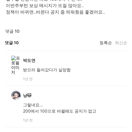
이번주부턴 보상 메시지가 뜨질 않아요..
정책이 바뀌면..바뀐다 공지 줌 띄워줬음 좋겠어요..
댓글 10
댓글
10
등록순
최신순
박도연
받으러 들어갔다가 실망함
1년 전
냥🐱
그렇네요...
200에서 100으로 바뀔때도 공지가 없고
1년 전