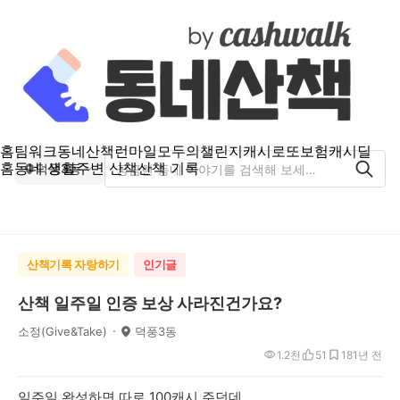
홈
팀워크
동네산책
런마일
모두의챌린지
캐시로또
보험
캐시딜
홈
동네 생활
주변 산책
산책 기록
덕풍3동
산책기록 자랑하기
인기글
산책 일주일 인증 보상 사라진건가요?
소정(Give&Take)
덕풍3동
1.2천
51
18
1년 전
일주일 완성하면 따로 100캐시 주던데..