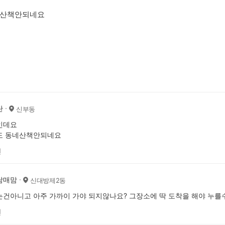
산책안되네요
란
신부동
인데요
도 동네산책안되네요
전
남매맘
신대방제2동
건아니고 아주 가까이 가야 되지않나요? 그장소에 딱 도착을 해야 누를
전