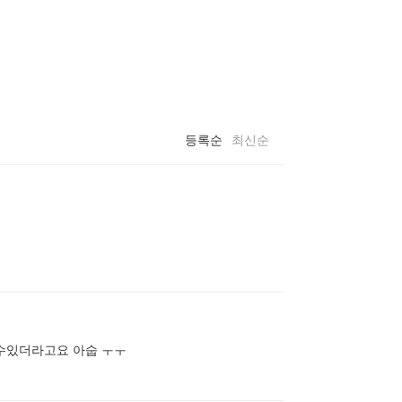
등록순
최신순
수있더라고요 아숩 ㅜㅜ