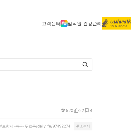
고객센터
임직원 건강관리
520
22
4
nity/포항시-북구-두호동/dailylife/97492274
주소복사