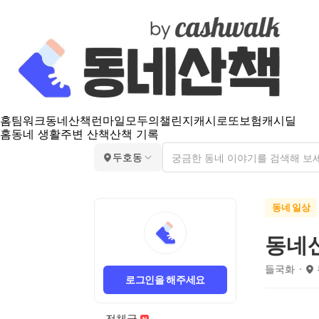
홈
팀워크
동네산책
런마일
모두의챌린지
캐시로또
보험
캐시딜
홈
동네 생활
주변 산책
산책 기록
두호동
동네 일상
동네
들국화
로그인을 해주세요
전체글