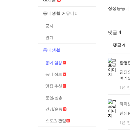
장성동동네
동네생활 커뮤니티
공지
댓글 4
인기
댓글
4
동네생활
동네 일상
황영
천안
동네 정보
여기
맛집 추천
1년 
분실/실종
하하
건강/운동
안되는
스포츠 관람
1년 