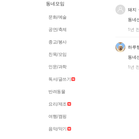
동네모임
돼지
문화/예술
동네
공연/축제
1년 
종교/봉사
하루행
친목/모임
동네
인문/과학
1년 
독서/글쓰기
반려동물
요리/제조
여행/캠핑
음악/악기