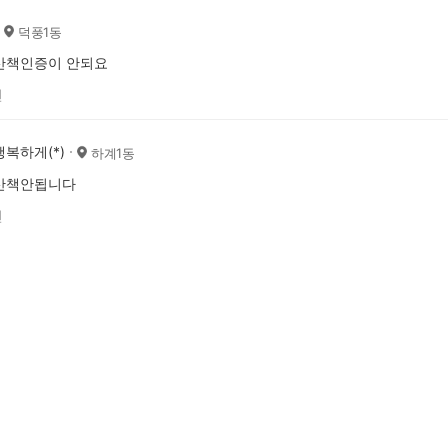
덕풍1동
산책인증이 안되요
전
복하게(*)
하계1동
산책안됩니다
전