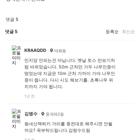
댓글 5
댓글
5
등록순
최신순
KRAAQDD
태화동
민지양 안되는건 아닙니다. 옛날 토스 만보기처
럼 바뀌었습니다. 50m 근처만 가두 나무인증이
떴었는데 지금은 10m 근처 가까이 가야 나무인
증이 뜹니다. 다시 시도 해보기를. 초록나무 위
치까지 가야 됩니다.
1년 전
김병수
중곡제2동
동네산책찌키 거리를 종전대로 해주시면 안될
까요? 꼭부탁드립니다.김펑수드림
1년 전