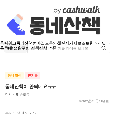
홈
팀워크
동네산책
런마일
모두의챌린지
캐시로또
보험
캐시딜
홈
동네 생활
주변 산책
산책 기록
송도동
동네 일상
인기글
동네산책이 안되네요ㅠㅠ
민지
송도동
362
11
1
1년 전
동네산책이 안되요