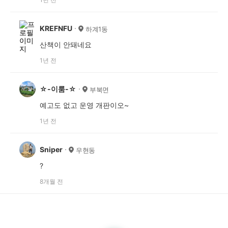
KREFNFU
하계1동
산책이 안돼네요
1년 전
☆-이룸-☆
부북면
예고도 없고 운영 개판이오~
1년 전
Sniper
우현동
?
8개월 전