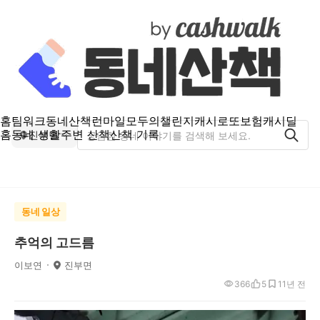
홈
팀워크
동네산책
런마일
모두의챌린지
캐시로또
보험
캐시딜
홈
동네 생활
주변 산책
산책 기록
진부면
동네 일상
추억의 고드름
이보연
진부면
366
5
1
1년 전