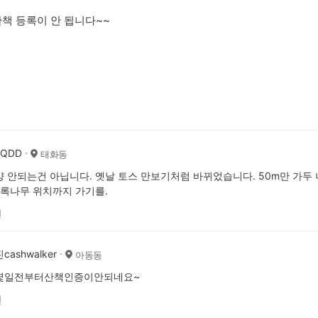
책 등록이 안 됩니다~~
AQDD
태화동
 안되는건 아닙니다. 옛날 토스 만보기처럼 바뀌었습니다. 50m만 가두 
초록나무 위치까지 가기를.
전
ashwalker
아동동
몇일전부터산책인증이안되네요~
전