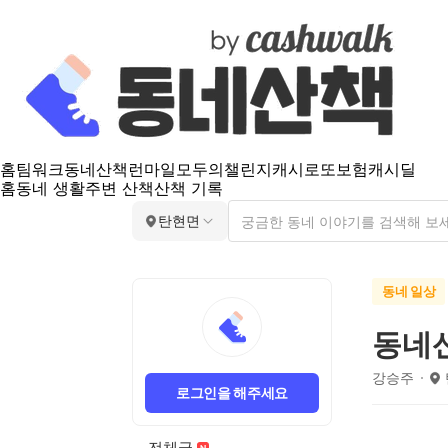
홈
팀워크
동네산책
런마일
모두의챌린지
캐시로또
보험
캐시딜
홈
동네 생활
주변 산책
산책 기록
탄현면
동네 일상
동네산
강승주
로그인을 해주세요
전체글