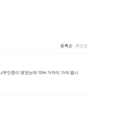
등록순
최신순
나무인증이 떴었는데 10m 가까이 가야 뜹니