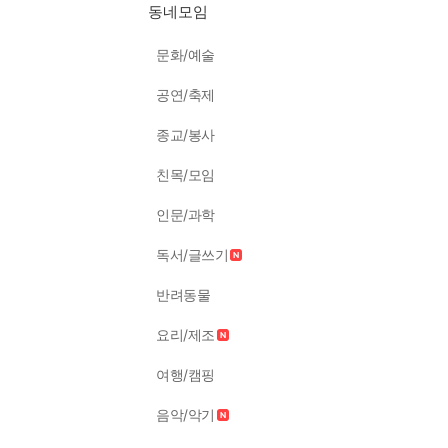
동네모임
문화/예술
공연/축제
종교/봉사
친목/모임
인문/과학
독서/글쓰기
반려동물
요리/제조
여행/캠핑
음악/악기