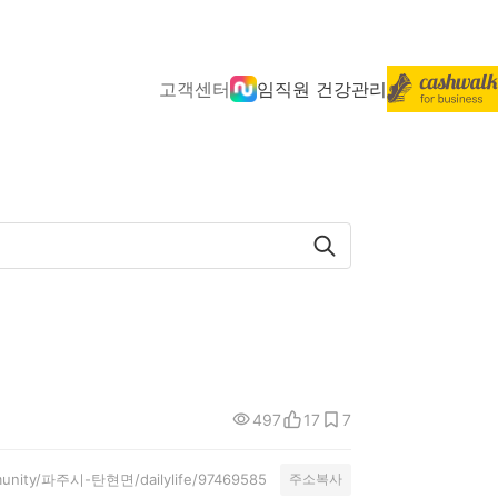
고객센터
임직원 건강관리
497
17
7
mmunity/파주시-탄현면/dailylife/97469585
주소복사