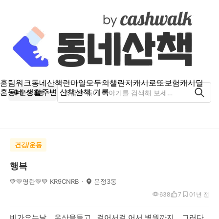
홈
팀워크
동네산책
런마일
모두의챌린지
캐시로또
보험
캐시딜
홈
동네 생활
주변 산책
산책 기록
운정3동
건강/운동
행복
💚💛영란💛💚 KR9CNRB
운정3동
638
7
0
1년 전
비가오는날 우산을들고 걸어서걸 어서 병원까지 그러다