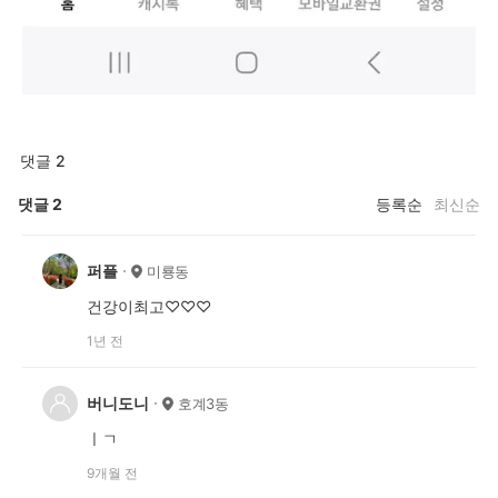
댓글 2
댓글
2
등록순
최신순
퍼플
미룡동
건강이최고♡♡♡
1년 전
버니도니
호계3동
ㅣㄱ
9개월 전