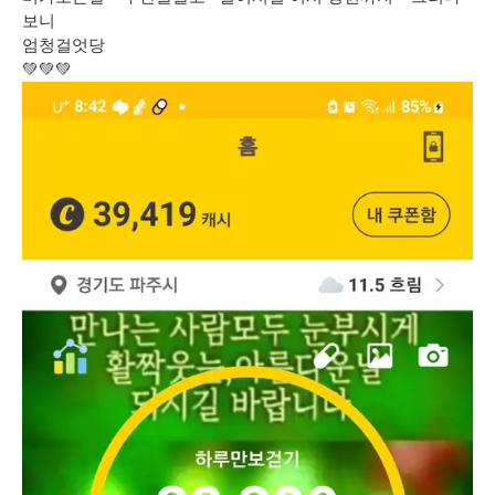
보니
엄청걸엇당
💚💚💚