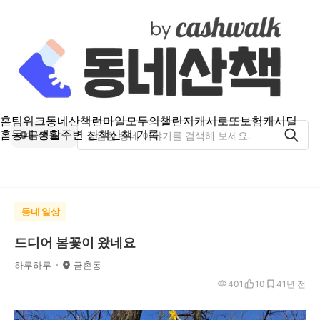
홈
팀워크
동네산책
런마일
모두의챌린지
캐시로또
보험
캐시딜
홈
동네 생활
주변 산책
산책 기록
금촌동
동네 일상
드디어 봄꽃이 왔네요
하루하루
금촌동
401
10
4
1년 전