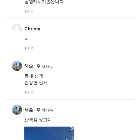
공원캐시가안됩니다
1년 전
Christy
네
1년 전
해솔
석사동
동네 산책
건강한 신체
1년 전
해솔
석사동
산책길 상고대