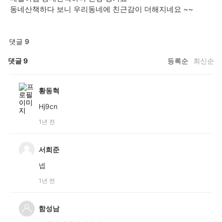
동네산책하다 보니 우리동네에 친근감이 더해지네요 ~~
댓글 9
댓글
9
등록순
최신순
황동혁
Hj9cn
1년 전
서희준
넵
1년 전
함성남