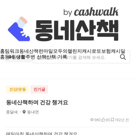
홈
팀워크
동네산책
런마일
모두의챌린지
캐시로또
보험
캐시딜
홈
동네 생활
주변 산책
산책 기록
동내면
건강/운동
인기글
동네산책하며 건강 챙겨요
종달새
동내면
980
65
16
2년 전
매일아침 동네산책하며 건강 챙겨요