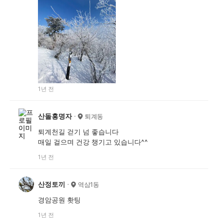
1년 전
산돌홍명자
퇴계동
퇴계천길 걷기 넘 좋습니다
매일 걸으며 건강 챙기고 있습니다^^
1년 전
산정토끼
역삼1동
경암공원 홧팅
1년 전