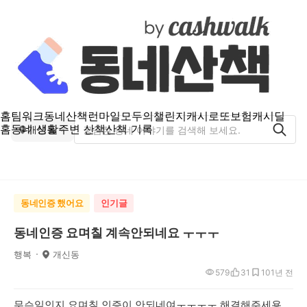
홈
팀워크
동네산책
런마일
모두의챌린지
캐시로또
보험
캐시딜
홈
동네 생활
주변 산책
산책 기록
개신동
동네인증 했어요
인기글
동네인증 요며칠 계속안되네요 ㅜㅜㅜ
행복
개신동
579
31
10
1년 전
무슨일인지 요며칠 인증이 안되네여ㅜㅜㅜㅜ 해결해주세용