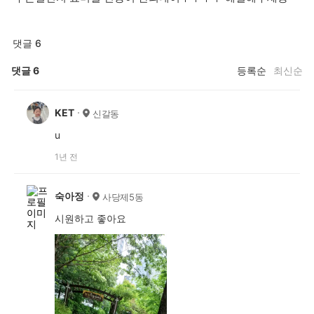
댓글 6
댓글
6
등록순
최신순
KET
신갈동
u
1년 전
숙아정
사당제5동
시원하고 좋아요