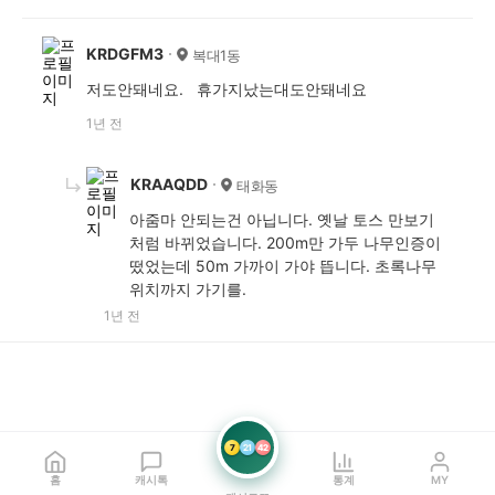
KRDGFM3
복대1동
저도안돼네요. 휴가지났는대도안돼네요
1년 전
KRAAQDD
태화동
아줌마 안되는건 아닙니다. 옛날 토스 만보기
처럼 바뀌었습니다. 200m만 가두 나무인증이
떴었는데 50m 가까이 가야 뜹니다. 초록나무
위치까지 가기를.
1년 전
7
21
42
홈
캐시톡
통계
MY