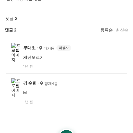
댓글 2
댓글
2
등록순
최신순
무대뽀
다가동
작성자
계단오르기
1년 전
김 순희
창제4동
M
1년 전