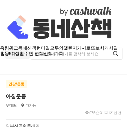
홈
팀워크
동네산책
런마일
모두의챌린지
캐시로또
보험
캐시딜
홈
동네 생활
주변 산책
산책 기록
다가동
건강/운동
아침운동
무대뽀
다가동
975
31
12
1년 전
일봉산공원둘래길