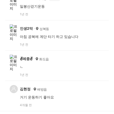
일봉산걷기운동
1년 전
인생2막
성복동
아침 공복에 계단 타기 하고 있습니다
1년 전
✌️레종✌️
화도읍
ㄴ
1년 전
김현정
배방읍
거기 운동하기 좋아요
4개월 전