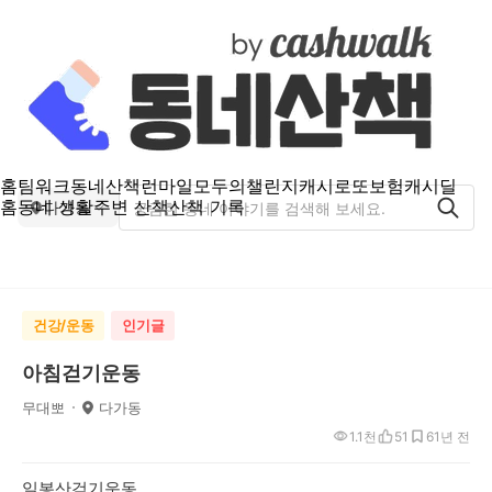
홈
팀워크
동네산책
런마일
모두의챌린지
캐시로또
보험
캐시딜
홈
동네 생활
주변 산책
산책 기록
다가동
건강/운동
인기글
아침걷기운동
무대뽀
다가동
1.1천
51
6
1년 전
일봉산걷기운동