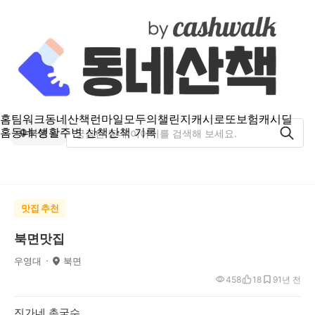
홈
팀워크
동네산책
런마일
모두의챌린지
캐시로또
보험
캐시딜
홈
동네 생활
주변 산책
산책 기록
북면
맛집 추천
북면맛집
우영대
북면
458
18
9
1년 전
진가네 촌국수