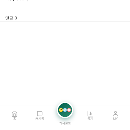
댓글 0
7
21
42
홈
캐시톡
통계
MY
캐시로또