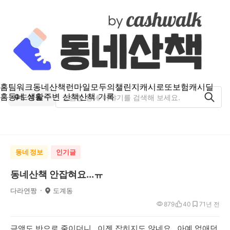
홈
팀워크
동네산책
런마일
모두의챌린지
캐시로또
보험
캐시딜
홈
동네 생활
주변 산책
산책 기록
도계동
동네 정보
인기글
동네산책 안잡혀요...ㅠ
다라연짱
도계동
879
40
7
1년 전
금액도 반으로 줄이더니...이젠 잡히지도 않네요...아예 없애던