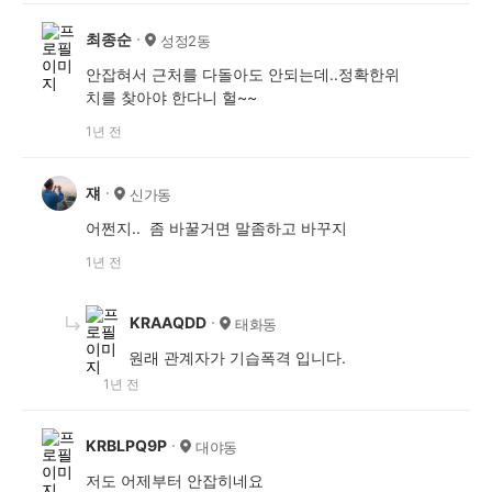
최종순
성정2동
안잡혀서 근처를 다돌아도 안되는데..정확한위
치를 찾아야 한다니 헐~~
1년 전
쟤
신가동
어쩐지.. 좀 바꿀거면 말좀하고 바꾸지
1년 전
KRAAQDD
태화동
원래 관계자가 기습폭격 입니다.
1년 전
KRBLPQ9P
대야동
저도 어제부터 안잡히네요