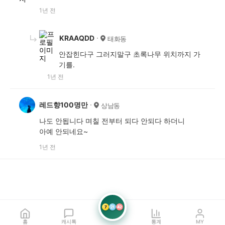
1년 전
KRAAQDD
태화동
안잡힌다구 그러지말구 초록나무 위치까지 가
기를.
1년 전
레드향100명만
상남동
나도 안됩니다 며칠 전부터 되다 안되다 하더니
아예 안되네요~
1년 전
7
21
42
홈
캐시톡
통계
MY