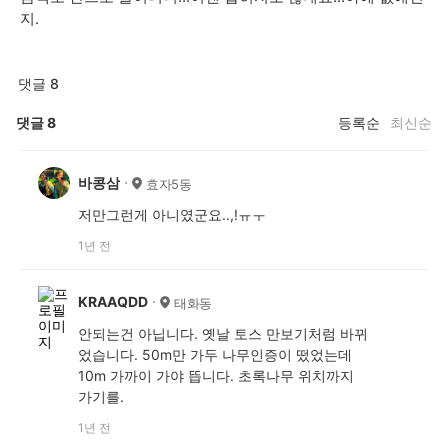
지.
댓글 8
댓글
8
등록순
최신순
바콩삼
효자5동
저만그런게 아니였군요..,!ㅠㅜ
1년 전
KRAAQDD
태화동
안되는건 아닙니다. 옛날 토스 만보기처럼 바뀌
었습니다. 50m만 가두 나무인증이 떴었는데
10m 가까이 가야 뜹니다. 초록나무 위치까지
가기를.
1년 전