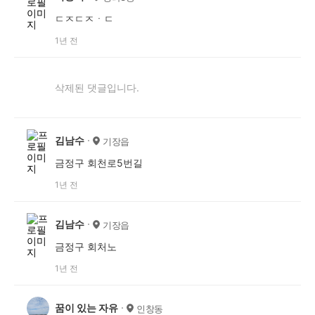
ㄷㅈㄷㅈㆍㄷ
1년 전
삭제된 댓글입니다.
김남수
기장읍
금정구 회천로5번길
1년 전
김남수
기장읍
금정구 회처노
1년 전
꿈이 있는 자유
인창동