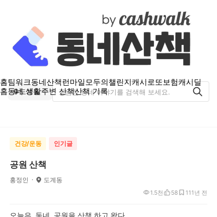
홈
팀워크
동네산책
런마일
모두의챌린지
캐시로또
보험
캐시딜
홈
동네 생활
주변 산책
산책 기록
도계동
건강/운동
인기글
공원 산책
홍정인
도계동
1.5천
58
11
1년 전
오늘은. 동네. 공원을 산책 하고 왔다