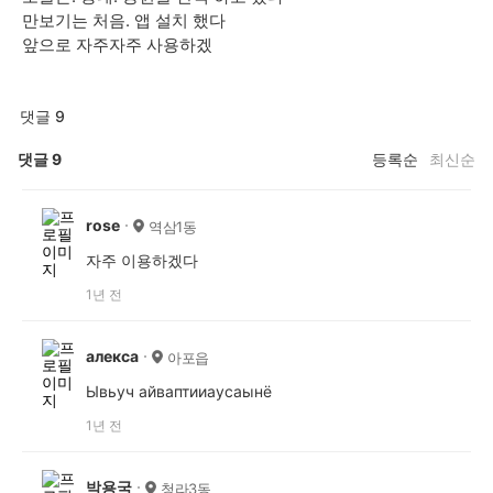
만보기는 처음. 앱 설치 했다
앞으로 자주자주 사용하겠
댓글 9
댓글
9
등록순
최신순
rose
역삼1동
자주 이용하겠다
1년 전
алекса
아포읍
Ывьуч айваптииаусаынё
1년 전
박용국
청라3동