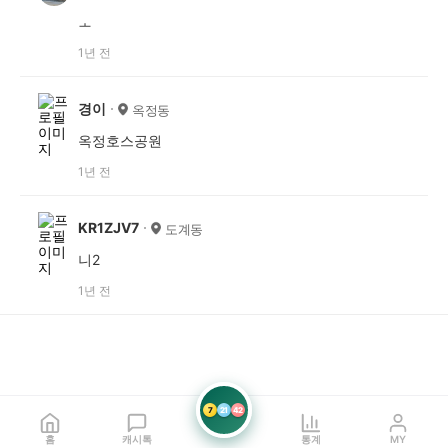
ㅗ
1년 전
경이
옥정동
옥정호스공원
1년 전
KR1ZJV7
도계동
니2
1년 전
7
21
42
홈
캐시톡
통계
MY