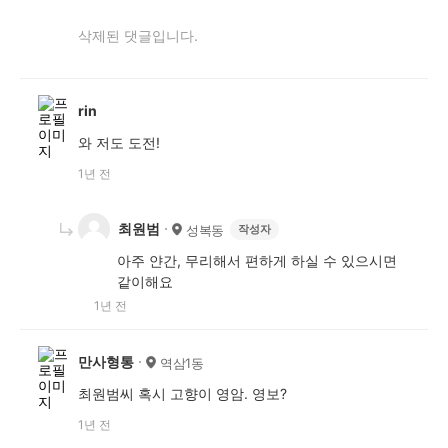
삭제된 댓글입니다.
rin
와 저도 도전!
1년 전
최원범
성복동
작성자
아주 얀간, 무리해서 편하게 하실 수 있으시면
같이해요
1년 전
만사형통
역삼1동
최원범씨 혹시 고향이 영암. 영보?
1년 전