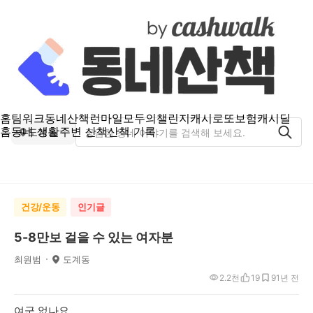
홈
팀워크
동네산책
런마일
모두의챌린지
캐시로또
보험
캐시딜
홈
동네 생활
주변 산책
산책 기록
도계동
건강/운동
인기글
5-8만보 걸을 수 있는 여자분
최원범
도계동
2.2천
19
9
1년 전
여군 없나요