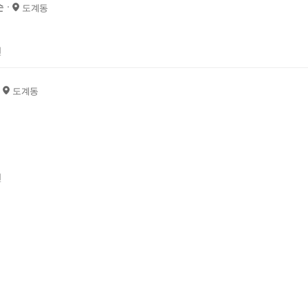
순
도계동
전
도계동
전