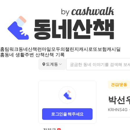
홈
팀워크
동네산책
런마일
모두의챌린지
캐시로또
보험
캐시딜
홈
동네 생활
주변 산책
산책 기록
도계동
건강/운동
박선
KRHNS4G
로그인을 해주세요
전체글