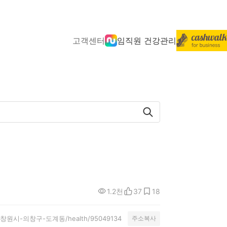
고객센터
임직원 건강관리
1.2천
37
18
nity/창원시-의창구-도계동/health/95049134
주소복사