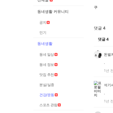
쿠
동네생활 커뮤니티
공지
댓글 4
인기
댓글
4
동네생활
동네 일상
돈벌
.
동네 정보
1년 
맛집 추천
분실/실종
석기
.
건강/운동
1년 
스포츠 관람