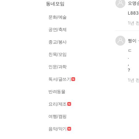
오명
동네모임
L883
문화/예술
1년 
공연/축제
쩡이
종교/봉사
ㄷ
친목/모임
.
,
인문/과학
?
독서/글쓰기
1년 
반려동물
요리/제조
여행/캠핑
음악/악기