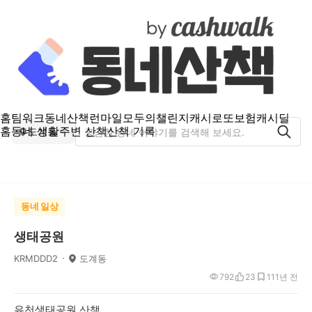
홈
팀워크
동네산책
런마일
모두의챌린지
캐시로또
보험
캐시딜
홈
동네 생활
주변 산책
산책 기록
도계동
동네 일상
생태공원
KRMDDD2
도계동
792
23
11
1년 전
유천생태공원 산책