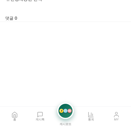
댓글 0
7
21
42
홈
캐시톡
통계
MY
캐시로또