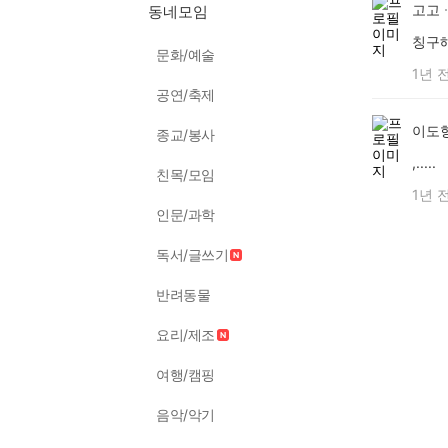
고고
동네모임
칭구
문화/예술
1년 
공연/축제
이도
종교/봉사
,.....
친목/모임
1년 
인문/과학
독서/글쓰기
반려동물
요리/제조
여행/캠핑
음악/악기