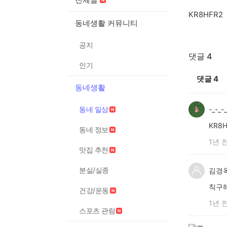
KR8HFR2
동네생활 커뮤니티
공지
댓글 4
인기
댓글
4
동네생활
동네 일상
-_-_-
KR8H
동네 정보
1년 
맛집 추천
분실/실종
김경
칙구
건강/운동
1년 
스포츠 관람