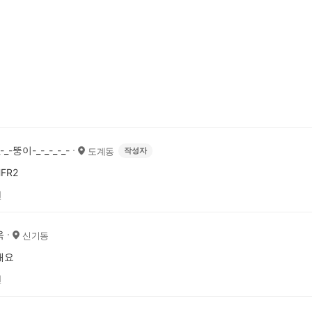
_-_-뚱이-_-_-_-_-
도계동
작성자
FR2
전
옥
신기동
해요
전