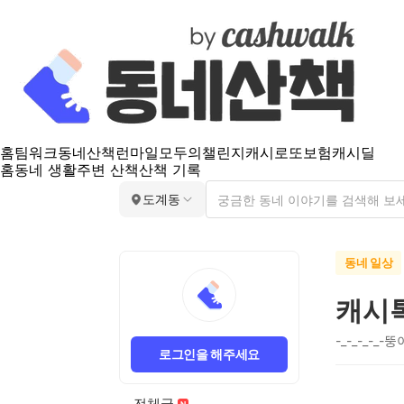
홈
팀워크
동네산책
런마일
모두의챌린지
캐시로또
보험
캐시딜
홈
동네 생활
주변 산책
산책 기록
도계동
동네 일상
캐시톡
-_-_-_-_-뚱이
로그인을 해주세요
전체글