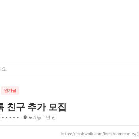
인기글
 친구 추가 모집
-_-_-_-_-
도계동
1년 전
https://cashwalk.com/local/communi