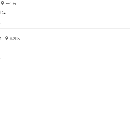
용강동
해요
전
형
도계동
전