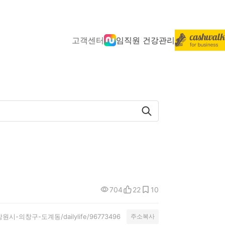
고객센터
임직원 건강관리
704
22
10
ty/창원시-의창구-도계동/dailylife/96773496
주소복사