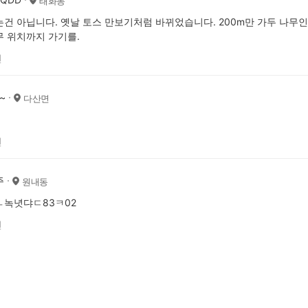
태화동
건 아닙니다. 옛날 토스 만보기처럼 바뀌었습니다. 200m만 가두 나무인
 위치까지 가기를.
전
~
다산면
전
주
원내동
ㄴ녹녓댜ㄷ83ㅋ02
전