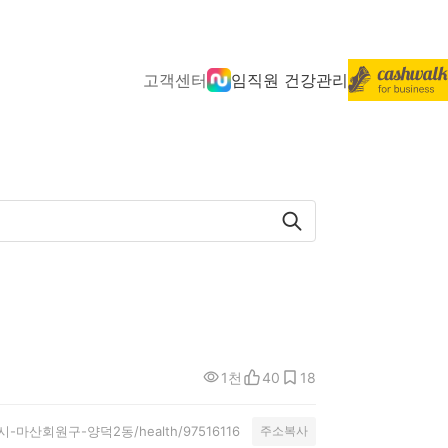
고객센터
임직원 건강관리
1천
40
18
y/창원시-마산회원구-양덕2동/health/97516116
주소복사