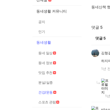
동네산책 
동네생활 커뮤니티
공지
댓글 5
인기
댓글
5
동네생활
동네 일상
김형
하지
동네 정보
1년 
맛집 추천
분실/실종
건강/운동
1년
스포츠 관람
KRA