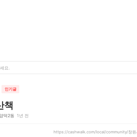
인기글
산책
양덕2동
1년 전
https://cashwalk.com/local/communit