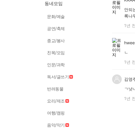
동네모임
안되는
록나무
문화/예술
1년 
공연/축제
종교/봉사
hwee
ㄴ
친목/모임
1년 
인문/과학
독서/글쓰기
김영
반려동물
ㄱ냣
1년 
요리/제조
여행/캠핑
음악/악기