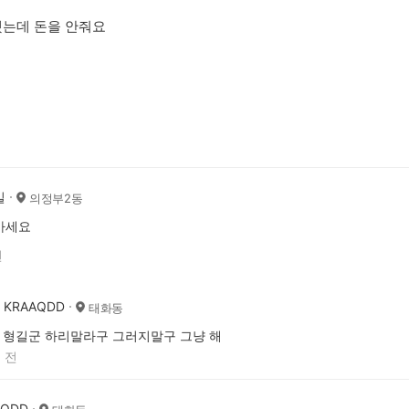
했는데 돈을 안줘요
길
의정부2동
마세요
전
KRAAQDD
태화동
형길군 하리말라구 그러지말구 그냥 해
 전
AQDD