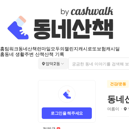
홈
팀워크
동네산책
런마일
모두의챌린지
캐시로또
보험
캐시딜
홈
동네 생활
주변 산책
산책 기록
양덕2동
건강/운동
동네
여름이
로그인을 해주세요
전체글