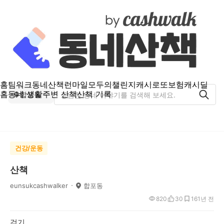
홈
팀워크
동네산책
런마일
모두의챌린지
캐시로또
보험
캐시딜
홈
동네 생활
주변 산책
산책 기록
합포동
건강/운동
산책
eunsukcashwalker
합포동
820
30
16
1년 전
걷기