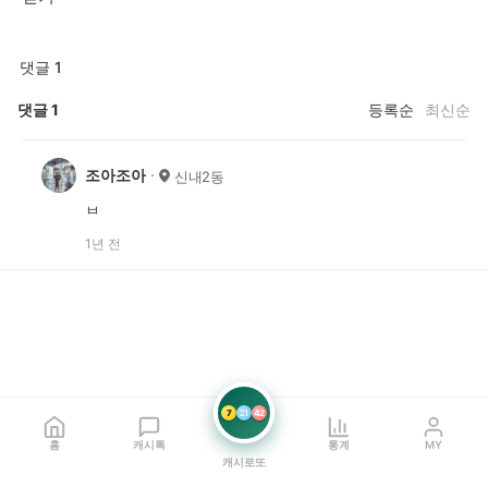
댓글 1
댓글
1
등록순
최신순
조아조아
신내2동
ㅂ
1년 전
7
21
42
홈
캐시톡
통계
MY
캐시로또