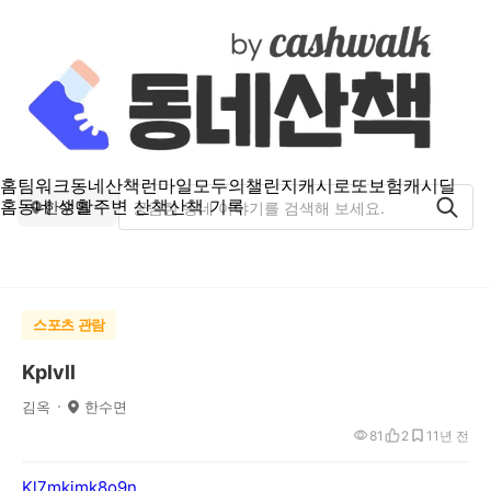
홈
팀워크
동네산책
런마일
모두의챌린지
캐시로또
보험
캐시딜
홈
동네 생활
주변 산책
산책 기록
한수면
스포츠 관람
Kplvll
김옥
한수면
81
2
1
1년 전
Kl7mkjmk8o9n