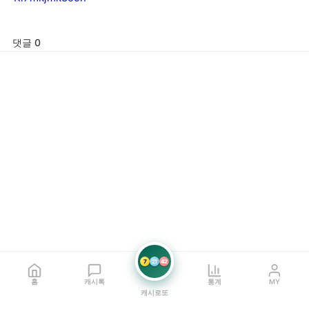
댓글 0
7
21
42
홈
캐시톡
통계
MY
캐시로또