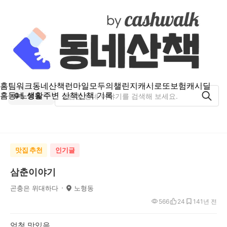
홈
팀워크
동네산책
런마일
모두의챌린지
캐시로또
보험
캐시딜
홈
동네 생활
주변 산책
산책 기록
노형동
맛집 추천
인기글
삼춘이야기
곤충은 위대하다
노형동
566
24
14
1년 전
엄청 맛있음