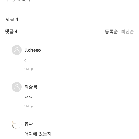
댓글 4
댓글
4
등록순
최신순
J.cheeo
c
1년 전
최승묵
ㅇㅇ
1년 전
유나
어디에 있는지