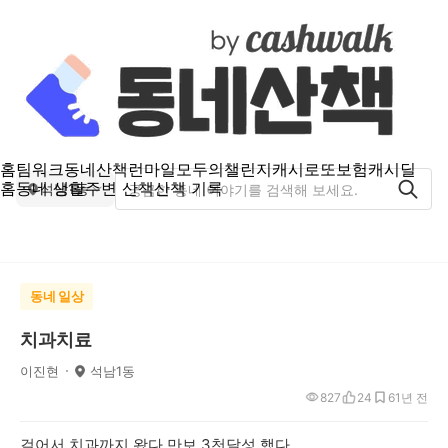
홈
팀워크
동네산책
런마일
모두의챌린지
캐시로또
보험
캐시딜
홈
동네 생활
주변 산책
산책 기록
석남1동
동네 일상
치과치료
이진현
석남1동
827
24
6
1년 전
걸어서 치과까지 왔다 만보 3천달성 했다