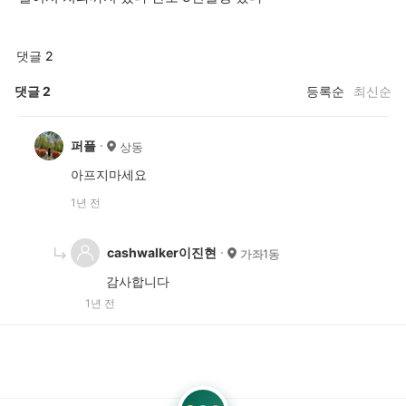
댓글 2
댓글
2
등록순
최신순
퍼플
상동
아프지마세요
1년 전
cashwalker이진현
가좌1동
감사합니다
1년 전