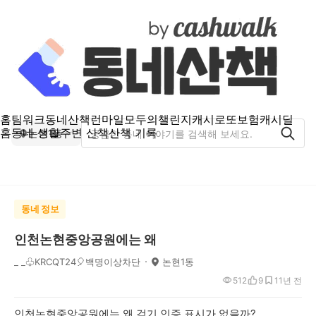
홈
팀워크
동네산책
런마일
모두의챌린지
캐시로또
보험
캐시딜
홈
동네 생활
주변 산책
산책 기록
논현1동
동네 정보
인천논현중앙공원에는 왜
_ _♧KRCQT24🎈백명이상차단
논현1동
512
9
1
1년 전
인천논현중앙공원에는 왜 걷기 인증 표시가 없을까?