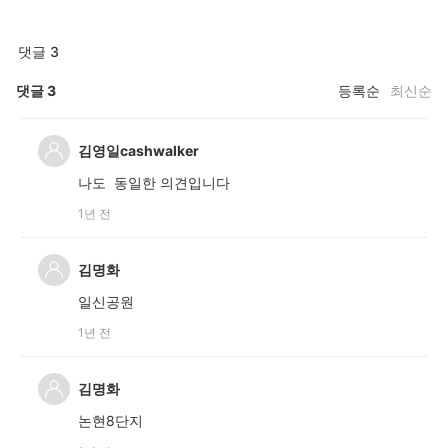
댓글 3
댓글
3
등록순
최신순
김영일cashwalker
나도 동일한 의견입니다
1년 전
김명화
일신공원
1년 전
김명화
논현8단지