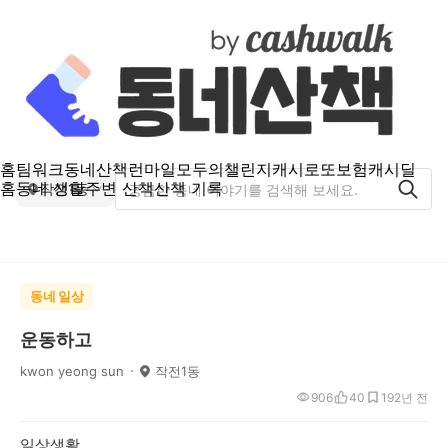
홈
팀워크
동네산책
런마일
모두의챌린지
캐시로또
보험
캐시딜
홈
동네 생활
주변 산책
산책 기록
작전1동
동네 일상
운동하고
kwon yeong sun
작전1동
906
40
19
2년 전
일상생활