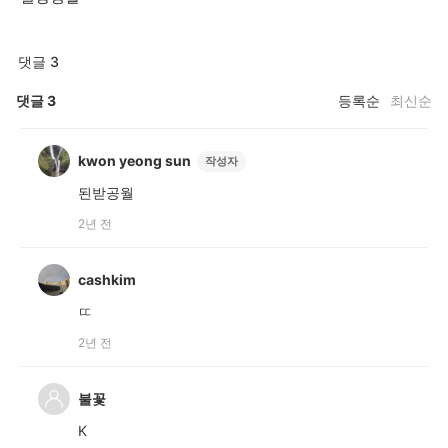
댓글 3
댓글
3
등록순
최신순
kwon yeong sun
작성자
된받공월
2년 전
cashkim
ㄸ
2년 전
불꽃
K