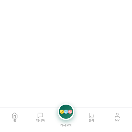
7
21
42
홈
캐시톡
통계
MY
캐시로또