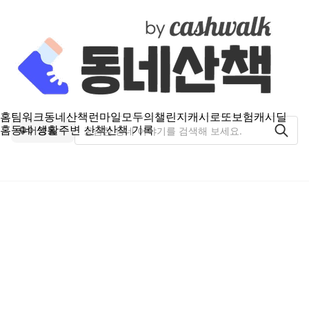
홈
팀워크
동네산책
런마일
모두의챌린지
캐시로또
보험
캐시딜
홈
동네 생활
주변 산책
산책 기록
어양동