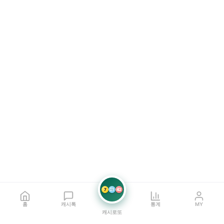
7
21
42
홈
캐시톡
통계
MY
캐시로또