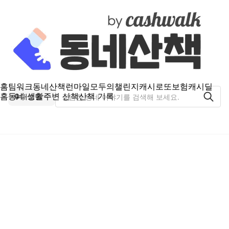
홈
팀워크
동네산책
런마일
모두의챌린지
캐시로또
보험
캐시딜
홈
동네 생활
주변 산책
산책 기록
대소면