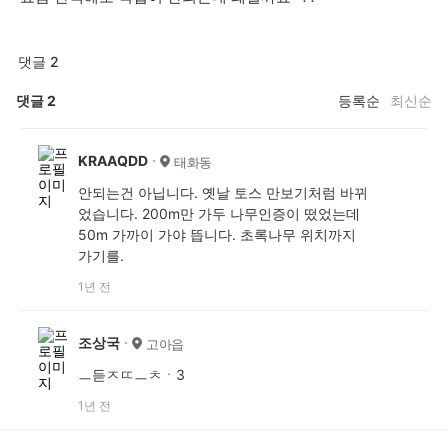
댓글 2
댓글
2
등록순
최신순
KRAAQDD
태화동
안되는건 아닙니다. 옛날 토스 만보기처럼 바뀌
었습니다. 200m만 가두 나무인증이 떴었는데
50m 가까이 가야 뜹니다. 초록나무 위치까지
가기를.
1년 전
조상국
고아읍
ㅡ듣ㅈㄸㅡㅊㆍ3
1년 전