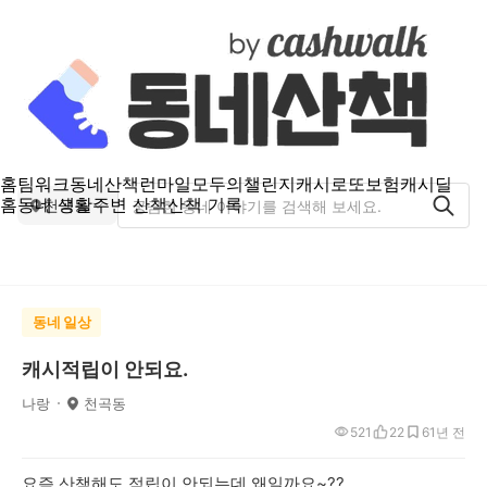
홈
팀워크
동네산책
런마일
모두의챌린지
캐시로또
보험
캐시딜
홈
동네 생활
주변 산책
산책 기록
천곡동
동네 일상
캐시적립이 안되요.
나랑
천곡동
521
22
6
1년 전
요즘 산책해도 적립이 안되는데 왜일까요~??