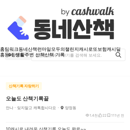
홈
팀워크
동네산책
런마일
모두의챌린지
캐시로또
보험
캐시딜
홈
동네 생활
주변 산책
산책 기록
양정동
산책기록 자랑하기
오늘도 산책기록끝
안나ᆢ잊지말고 캐톡합시다요
양정동
1.4천
22
11
1년 전
10캐시로 내려온 산책기록 오늘도 완료~~