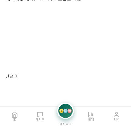
댓글 0
7
21
42
홈
캐시톡
통계
MY
캐시로또