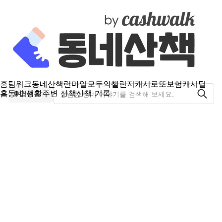
홈
팀워크
동네산책
런마일
모두의챌린지
캐시로또
보험
캐시딜
홈
동네 생활
주변 산책
산책 기록
명촌동