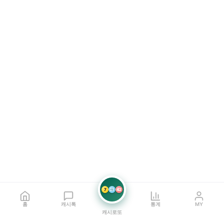
7
21
42
홈
캐시톡
통계
MY
캐시로또