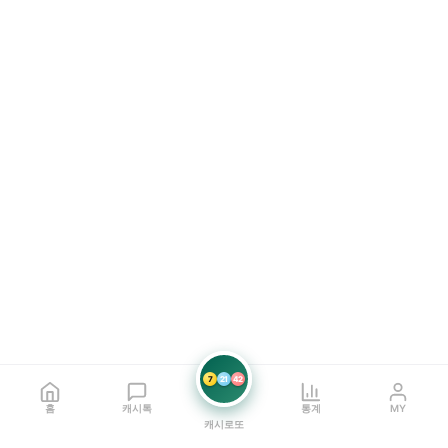
7
21
42
홈
캐시톡
통계
MY
캐시로또