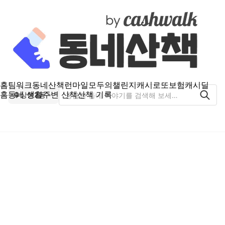
홈
팀워크
동네산책
런마일
모두의챌린지
캐시로또
보험
캐시딜
홈
동네 생활
주변 산책
산책 기록
상현2동