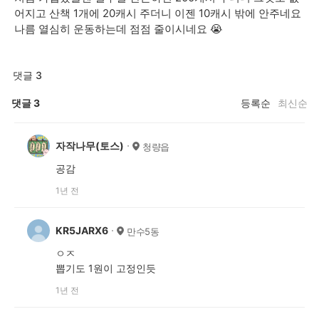
어지고 산책 1개에 20캐시 주더니 이젠 10캐시 밖에 안주네요
나름 열심히 운동하는데 점점 줄이시네요 😭
댓글 3
댓글
3
등록순
최신순
자작나무(토스)
청량읍
공감
1년 전
KR5JARX6
만수5동
ㅇㅈ
뽑기도 1원이 고정인듯
1년 전