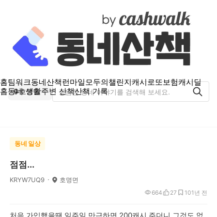
홈
팀워크
동네산책
런마일
모두의챌린지
캐시로또
보험
캐시딜
홈
동네 생활
주변 산책
산책 기록
호명면
동네 일상
점점...
KRYW7UQ9
호명면
664
27
10
1년 전
처음 가입했을땐 일주일 만근하면 200캐시 주더니 그것도 없