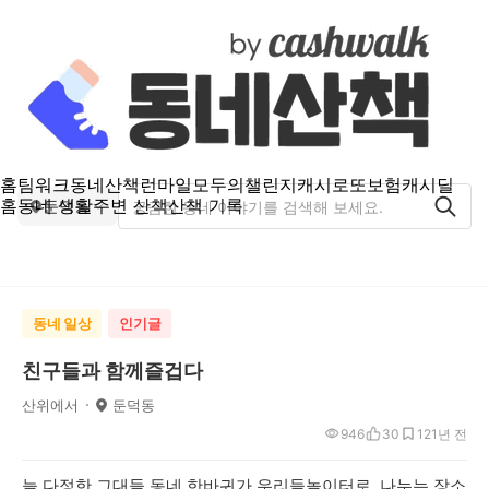
홈
팀워크
동네산책
런마일
모두의챌린지
캐시로또
보험
캐시딜
홈
동네 생활
주변 산책
산책 기록
둔덕동
동네 일상
인기글
친구들과 함께즐겁다
산위에서
둔덕동
946
30
12
1년 전
늘 다정한 그대들 동네 한바귀가 우리들놀이터로. 나누는 장소