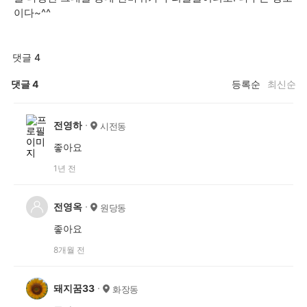
이다~^^
댓글 4
댓글
4
등록순
최신순
전영하
시전동
좋아요
1년 전
전영옥
원당동
좋아요
8개월 전
돼지꿈33
화장동