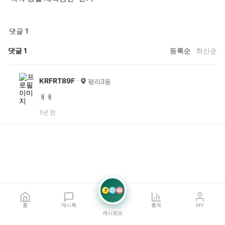
댓글 1
댓글
1
등록순
최신순
KRFRT89F
평리3동
ㅐㅐ
1년 전
7
21
42
홈
캐시톡
통계
MY
캐시로또