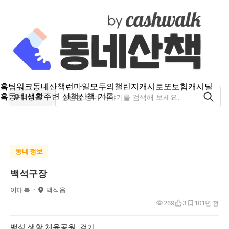
홈
팀워크
동네산책
런마일
모두의챌린지
캐시로또
보험
캐시딜
홈
동네 생활
주변 산책
산책 기록
백석읍
동네 정보
백석구장
이대복
백석읍
269
3
10
1년 전
백석 생활 체육공원 걷기