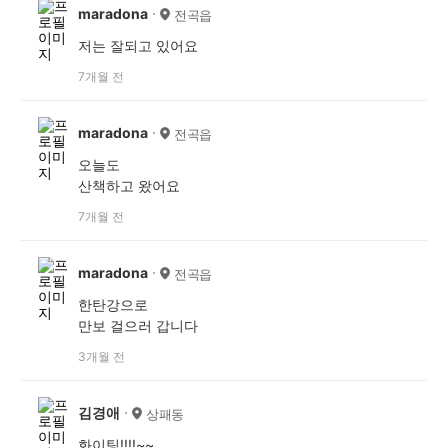
maradona
전곡읍
저는 잘되고 있어요
7개월 전
maradona
전곡읍
오늘도
산책하고 왔어요
7개월 전
maradona
전곡읍
한탄강으로
만보 걸으러 갑니다
3개월 전
김경애
상패동
화이팅!!!!~~