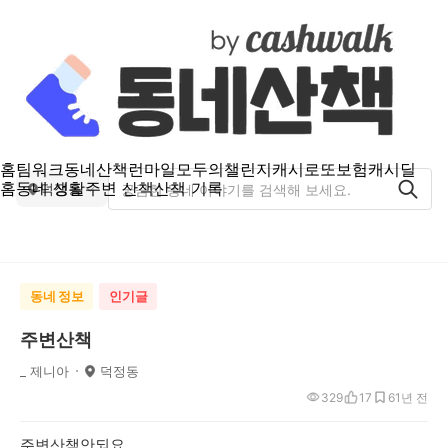
홈
팀워크
동네산책
런마일
모두의챌린지
캐시로또
보험
캐시딜
홈
동네 생활
주변 산책
산책 기록
덕정동
동네 정보
인기글
주변산책
_ 제니아
덕정동
329
17
6
1년 전
주변산책안되요