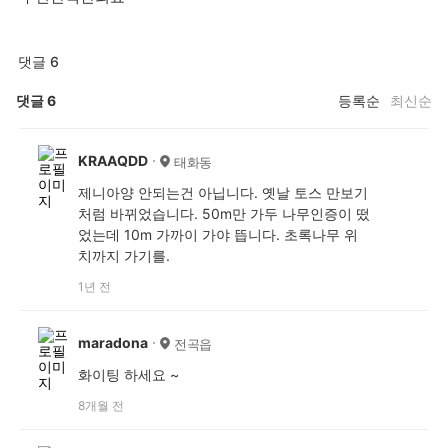
댓글 6
댓글
6
등록순
최신순
KRAAQDD
태화동
제니아양 안되는건 아닙니다. 옛날 토스 만보기
처럼 바뀌었습니다. 50m만 가두 나무인증이 떴
었는데 10m 가까이 가야 뜹니다. 초록나무 위
치까지 가기를.
1년 전
maradona
전곡읍
화이팅 하세요 ~
8개월 전