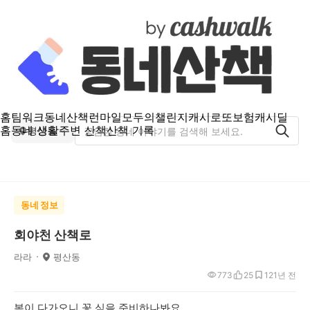
홈
팀워크
동네산책
런마일
모두의챌린지
캐시로또
보험
캐시딜
홈
동네 생활
주변 산책
산책 기록
평산동
동네 정보
회야천 산책로
라라
평산동
773
25
12
1년 전
봄이 다가오니 꽃 심을 준비하나봐요