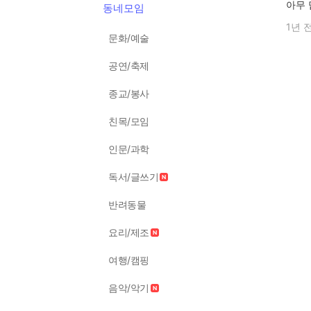
아무
동네모임
1년 
문화/예술
공연/축제
종교/봉사
친목/모임
인문/과학
독서/글쓰기
반려동물
요리/제조
여행/캠핑
음악/악기