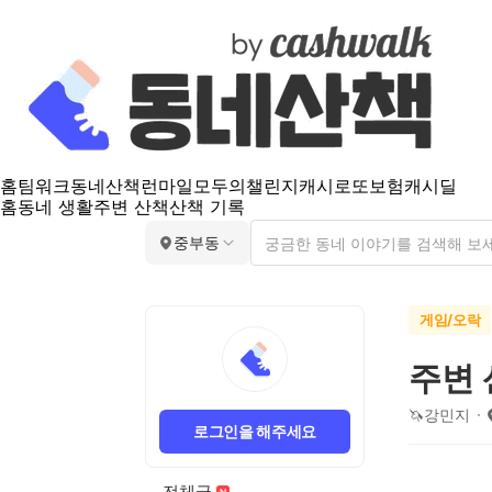
홈
팀워크
동네산책
런마일
모두의챌린지
캐시로또
보험
캐시딜
홈
동네 생활
주변 산책
산책 기록
중부동
게임/오락
주변
🦄강민지
로그인을 해주세요
전체글