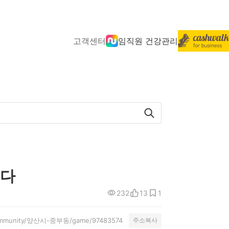
고객센터
임직원 건강관리
니다
232
13
1
l/community/양산시-중부동/game/97483574
주소복사