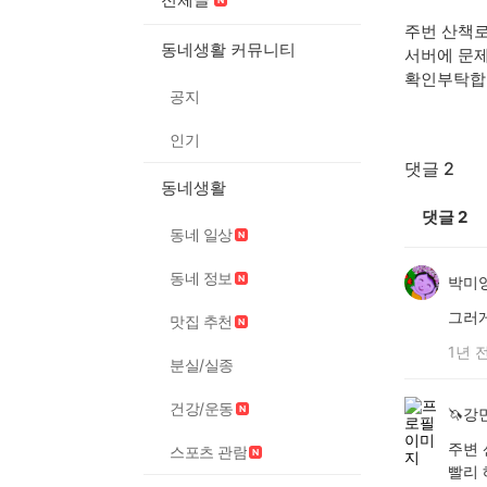
주번 산책
동네생활 커뮤니티
서버에 문
확인부탁합
공지
인기
댓글 2
동네생활
댓글
2
동네 일상
동네 정보
박미
그러
맛집 추천
1년 
분실/실종
건강/운동
🦄강
주변 
스포츠 관람
빨리