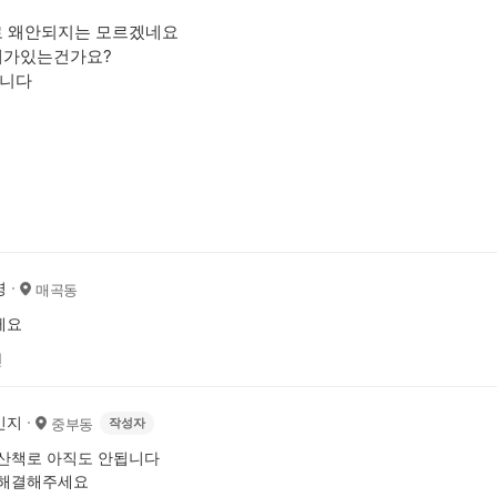
로 왜안되지는 모르겠네요
제가있는건가요?
니다
영
매곡동
게요
전
민지
중부동
작성자
산책로 아직도 안됩니다
 해결해주세요