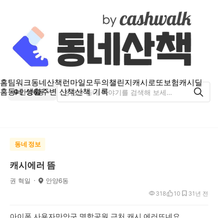
홈
팀워크
동네산책
런마일
모두의챌린지
캐시로또
보험
캐시딜
홈
동네 생활
주변 산책
산책 기록
안양6동
동네 정보
캐시에러 뜸
권 혁일
안양6동
318
10
3
1년 전
아이폰 사용자만안구 명학공원 근처 캐시 에러뜨네요