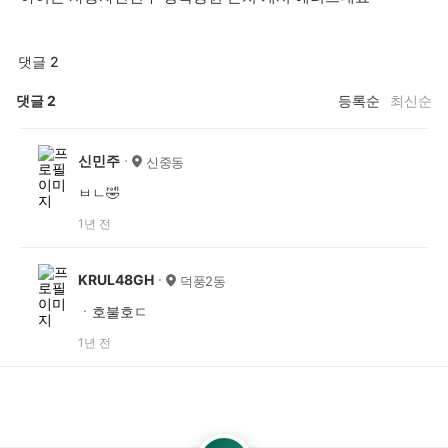
댓글 2
댓글
2
등록순
최신순
신민주
신중동
ㅂㄴ🤣
1년 전
KRUL48GH
덕풍2동
ㆍ호불호ㄷ
1년 전